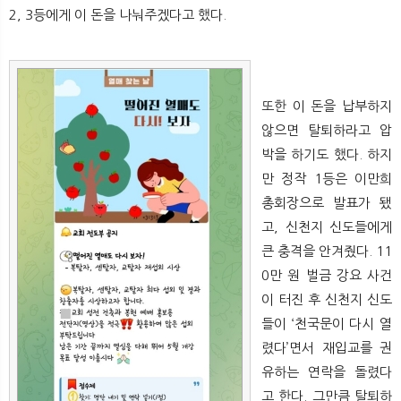
뉴
색
2, 3등에게 이 돈을 나눠주겠다고 했다.
또한 이 돈을 납부하지
않으면 탈퇴하라고 압
박을 하기도 했다. 하지
만 정작 1등은 이만희
총회장으로 발표가 됐
고, 신천지 신도들에게
큰 충격을 안겨줬다. 11
0만 원 벌금 강요 사건
이 터진 후 신천지 신도
들이 ‘천국문이 다시 열
렸다’면서 재입교를 권
유하는 연락을 돌렸다
고 한다. 그만큼 탈퇴하