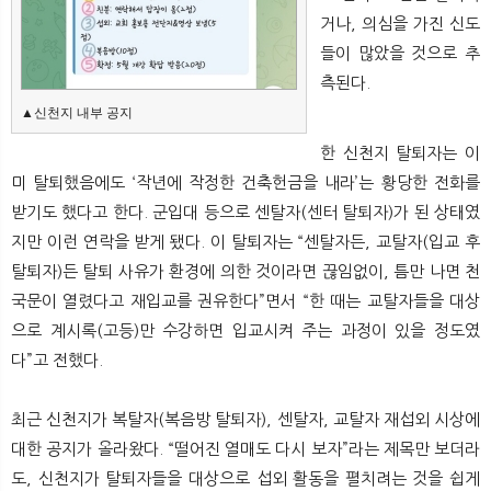
거나, 의심을 가진 신도
들이 많았을 것으로 추
측된다.
▲신천지 내부 공지
한 신천지 탈퇴자는 이
미 탈퇴했음에도 ‘작년에 작정한 건축헌금을 내라’는 황당한 전화를
받기도 했다고 한다. 군입대 등으로 센탈자(센터 탈퇴자)가 된 상태였
지만 이런 연락을 받게 됐다. 이 탈퇴자는 “센탈자든, 교탈자(입교 후
탈퇴자)든 탈퇴 사유가 환경에 의한 것이라면 끊임없이, 틈만 나면 천
국문이 열렸다고 재입교를 권유한다”면서 “한 때는 교탈자들을 대상
으로 계시록(고등)만 수강하면 입교시켜 주는 과정이 있을 정도였
다”고 전했다.
최근 신천지가 복탈자(복음방 탈퇴자), 센탈자, 교탈자 재섭외 시상에
대한 공지가 올라왔다. “떨어진 열매도 다시 보자”라는 제목만 보더라
도, 신천지가 탈퇴자들을 대상으로 섭외 활동을 펼치려는 것을 쉽게