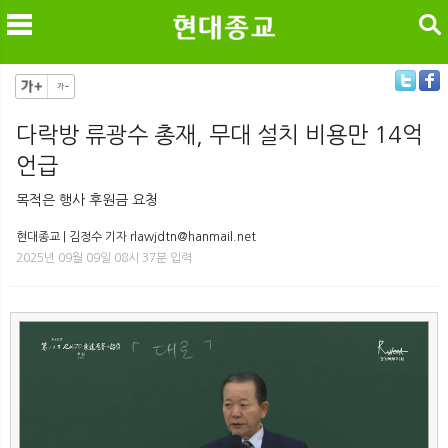
검색
다락방 류광수 총재, 무대 설치 비용만 14억
언급
메
검
목적은 행사 후원금 요청
현대종교 | 김정수 기자 rlawjdtn@hanmail.net
2025년 09월 09일 08시 37분 입력