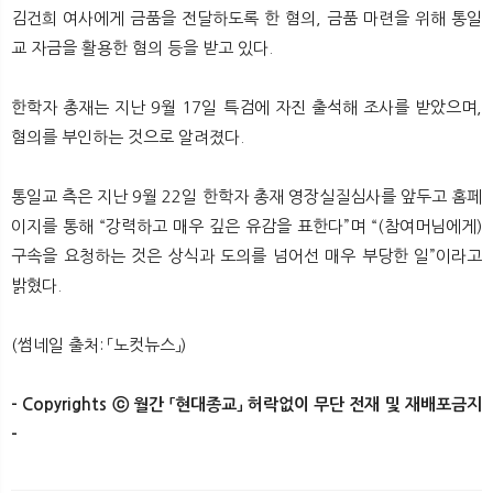
뉴
색
김건희 여사에게 금품을 전달하도록 한 혐의, 금품 마련을 위해 통일
교 자금을 활용한 혐의 등을 받고 있다.
한학자 총재는 지난 9월 17일 특검에 자진 출석해 조사를 받았으며,
혐의를 부인하는 것으로 알려졌다.
통일교 측은 지난 9월 22일 한학자 총재 영장실질심사를 앞두고 홈페
이지를 통해 “강력하고 매우 깊은 유감을 표한다”며 “(참여머님에게)
구속을 요청하는 것은 상식과 도의를 넘어선 매우 부당한 일”이라고
밝혔다.
(썸네일 출처: 「노컷뉴스」)
​- Copyrights ⓒ 월간 「현대종교」 허락없이 무단 전재 및 재배포금지
-​
​