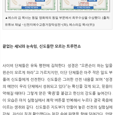
▲에스라 김 목사는 동일 영화제의 동일 부문에서 최우수상을 수상했다. (출처: 
유튜브 채널 <신천지예수교증거장막성전>(좌), 에스라김 목사(우))
끝없는 세뇌와 눈속임, 신도들만 모르는 트루먼쇼
사이비 단체들은 유독 평판에 집착한다. 성경은 “오른손이 하는 일을
왼손이 모르게 하라”고 가르치지만, 이단 단체들은 아주 작은 일도 부
풀려 신도들에게 선전한다. 신도들은 그러한 선전 내용을 보며 “성경
의 예언이 우리 단체에서 성취되고 있다”는 확신을 갖게 되고, 믿음이
약해질 때마다 그렇게 얻은 ‘확증’을 붙잡고 헌신의 강도를 높여간다.
이 모습은 마치 실험실에서 쾌락 버튼을 반복해서 누르다 결국 죽음에
이르는 생쥐와 같다. 신도들은 지도부가 만들어 놓은 선전의 실험실에
갇혀, 자신이 직접 확인했다는 착각 속에 파멸을 향해 달려간다. 만약