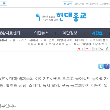
로그인
0,149
회원가입
마이페이지
고객센터
획취재
이슈
포커스
피해자
미혹
만화
예방과 대처
네트워크
러브 유어 셀프
치유와 회복
바로 알고 바로 믿고
특집
탁명환 소장 30주기
있다. 대학·캠퍼스의 이야기다. 뭣도 모르고 들어갔던 동아리가
 도형, 혈액형 상담, 스터디, 독서 모임, 운동 동호회까지 이단이 없
일부입니다.