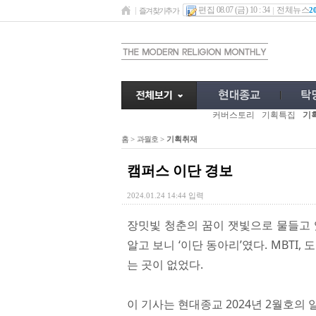
편집 08.07 (금) 10 : 34
전체뉴스
2
즐겨찾기추가
커버스토리
기획특집
기
홈
>
과월호
>
기획취재
캠퍼스 이단 경보
2024.01.24 14:44 입력
장밋빛 청춘의 꿈이 잿빛으로 물들고 
알고 보니 ‘이단 동아리’였다. MBTI,
는 곳이 없었다.
이 기사는 현대종교 2024년 2월호의 