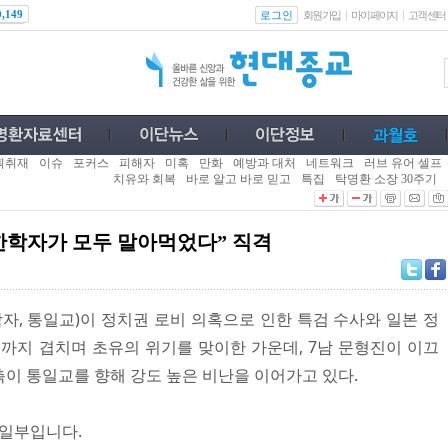
로그인
0,149
회원가입
마이페이지
고객센터
획취재
이슈
포커스
피해자
미혹
만화
예방과 대처
네트워크
러브 유어 셀프
치유와 회복
바로 알고 바로 믿고
특집
탁명환 소장 30주기
“한학자가 모두 말아먹었다” 직격
, 통일교)이 정치권 로비 의혹으로 인한 특검 수사와 일본 정
패소까지 겹치며 초유의 위기를 맞이한 가운데, 7남 문형진이 이끄
이 통일교를 향해 강도 높은 비난을 이어가고 있다.
 일부입니다.