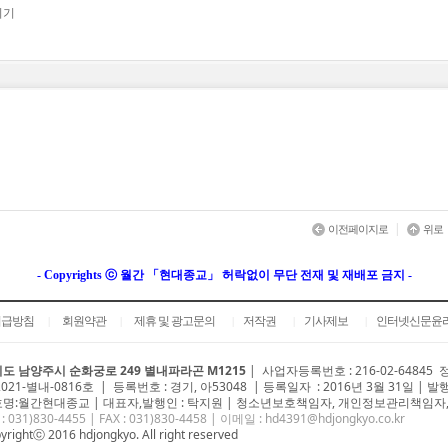
히기
|
이전페이지로
위로
- Copyrights ⓒ 월간 「현대종교」 허락없이 무단 전재 및 재배포 금지 -
취급방침
회원약관
제휴 및 광고문의
저작권
기사제보
인터넷신문윤
|
|
|
|
|
도 남양주시 순화궁로 249 별내파라곤 M1215
|
사업자등록번호 : 216-02-64845
2021-별내-0816호 | 등록번호 : 경기, 아53048 | 등록일자 : 2016년 3월 31일 | 발
명:월간현대종교 | 대표자,발행인 : 탁지원 | 청소년보호책임자, 개인정보관리책임자,
 : 031)
830-4455
| FAX : 031)830-4458 | 이메일 :
hd4391@hdjongkyo.co.kr
yrightⓒ 2016 hdjongkyo. All right reserved