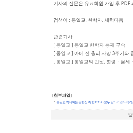
기사의 전문은 유료회원 가입 후 PDF 
검색어 : 통일교, 한학자, 세력다툼
관련기사
[ 통일교 ] 통일교 한학자 총재 구속
[ 통일교 ] 아베 전 총리 사망 3주기
[ 통일교 ] 통일교의 민낯, 횡령ㆍ탈
[첨부파일]
통일교 막내아들 문형진 측 한학자가 모두 말아먹었다 직격.pdf (