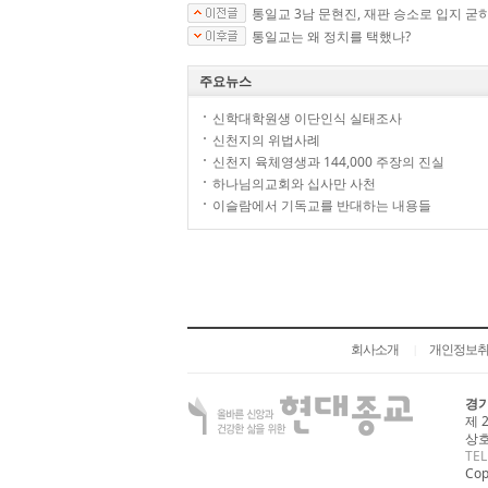
통일교 3남 문현진, 재판 승소로 입지 굳
통일교는 왜 정치를 택했나?
주요뉴스
신학대학원생 이단인식 실태조사
신천지의 위법사례
신천지 육체영생과 144,000 주장의 진실
하나님의교회와 십사만 사천
이슬람에서 기독교를 반대하는 내용들
회사소개
개인정보
|
경기
제 
상호
TEL
Cop