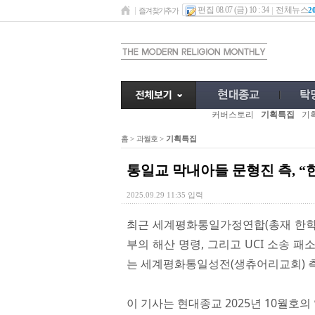
편집 08.07 (금) 10 : 34
전체뉴스
2
즐겨찾기추가
커버스토리
기획특집
기
홈
>
과월호
>
기획특집
통일교 막내아들 문형진 측, 
2025.09.29 11:35 입력
최근 세계평화통일가정연합(총재 한학자
부의 해산 명령, 그리고 UCI 소송 
는 세계평화통일성전(생츄어리교회) 측
이 기사는 현대종교 2025년 10월호의