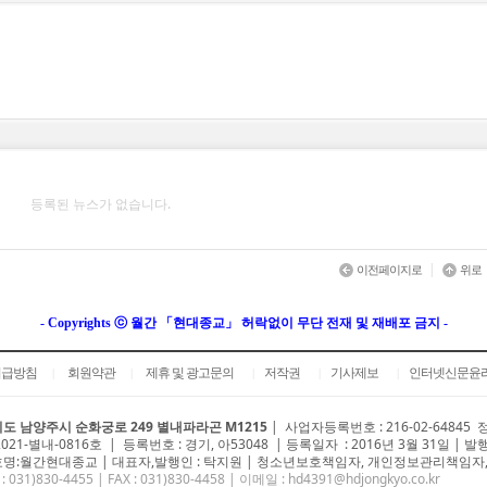
등록된 뉴스가 없습니다.
|
이전페이지로
위로
- Copyrights ⓒ 월간 「현대종교」 허락없이 무단 전재 및 재배포 금지 -
취급방침
회원약관
제휴 및 광고문의
저작권
기사제보
인터넷신문윤
|
|
|
|
|
도 남양주시 순화궁로 249 별내파라곤 M1215
|
사업자등록번호 : 216-02-64845
2021-별내-0816호 | 등록번호 : 경기, 아53048 | 등록일자 : 2016년 3월 31일 | 발
명:월간현대종교 | 대표자,발행인 : 탁지원 | 청소년보호책임자, 개인정보관리책임자,
 : 031)
830-4455
| FAX : 031)830-4458 | 이메일 :
hd4391@hdjongkyo.co.kr