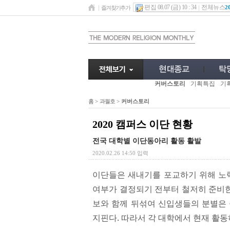
편집 08.07 (금) 10 : 34
전체뉴스
2
즐겨찾기추가
커버스토리
기획특집
기
홈
>
과월호
>
커버스토리
2020 캠퍼스 이단 현황
전국 대학별 이단동아리 활동 활발
2020.02.26 14:50 입력
이단들은 새내기를 포교하기 위해 노력
여부가 결정되기 전부터 철저히 준비한
보와 함께 뒤섞여 신입생들의 분별은 
지핀다. 따라서 각 대학에서 현재 활동