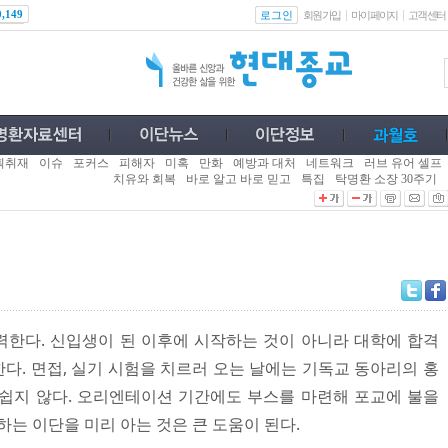
로그인
0,149
회원가입
마이페이지
고객센터
획취재
이슈
포커스
피해자
미혹
만화
예방과 대처
네트워크
러브 유어 셀프
치유와 회복
바로 알고 바로 믿고
특집
탁명환 소장 30주기
한다. 신입생이 된 이후에 시작하는 것이 아니라 대학에 합격
다. 면접, 실기 시험을 치르러 오는 날에는 기독교 동아리의 홍
쉽지 않다. 오리엔테이션 기간에도 부스를 마련해 포교에 불을
하는 이단을 미리 아는 것은 큰 도움이 된다.