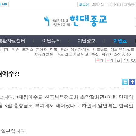
로그인
0,149
회원가입
마이페이지
고객센터
획취재
이슈
포커스
피해자
미혹
만화
예방과 대처
네트워크
러브 유어 셀프
치유와 회복
바로 알고 바로 믿고
특집
탁명환 소장 30주기
예수?!
습니다. <재림예수교 천국복음전도회 초막절회관>이란 단체의
 5월 9일 충청남도 부여에서 태어났다고 하면서 앞면에는 한국인
의 일부입니다.