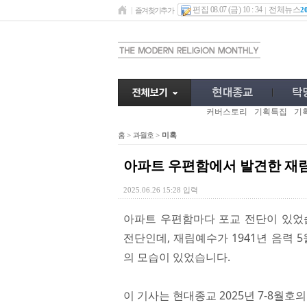
편집 08.07 (금) 10 : 34
전체뉴스
2
즐겨찾기추가
커버스토리
기획특집
기
홈
>
과월호
>
미혹
아파트 우편함에서 발견한 재림
2025.06.26 15:28 입력
아파트 우편함마다 포교 전단이 있었
전단인데, 재림예수가 1941년 음력
의 모습이 있었습니다.
이 기사는 현대종교 2025년 7-8월호