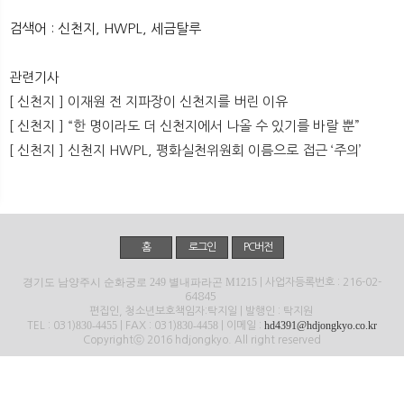
뉴
색
검색어 : 신천지, HWPL, 세금탈루
관련기사
[ 신천지 ] 이재원 전 지파장이 신천지를 버린 이유
[ 신천지 ] “한 명이라도 더 신천지에서 나올 수 있기를 바랄 뿐”
[ 신천지 ] 신천지 HWPL, 평화실천위원회 이름으로 접근 ‘주의’
홈
로그인
PC버전
경기도 남양주시 순화궁로 249 별내파라곤 M1215
| 사업자등록번호 : 216-02-
64845
편집인, 청소년보호책임자:탁지일 | 발행인 : 탁지원
830-4455
830-4458
hd4391@hdjongkyo.co.kr
TEL : 031)
| FAX : 031)
| 이메일 :
Copyrightⓒ 2016 hdjongkyo. All right reserved