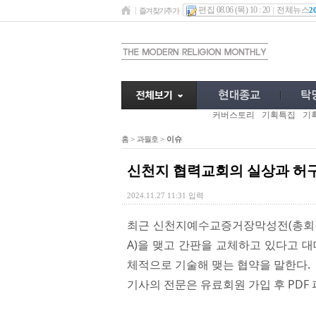
편집 08.06 (목) 10 : 20
전체뉴스
2
즐겨찾기추가
커버스토리
기획특집
기
홈
>
과월호
>
이슈
신천지 협력교회의 실상과 허
2024.11.27 11:31 입력
최근 신천지예수교증거장막성전(총회장
A)을 맺고 간판을 교체하고 있다고 대
체적으로 기술해 맺는 협약을 말한다.
기사의 전문은 유료회원 가입 후 PDF 