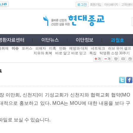
로그인
0,149
회원가입
마이페이지
고객센터
획취재
이슈
포커스
피해자
미혹
만화
예방과 대처
네트워크
러브 유어 셀프
치유와 회복
바로 알고 바로 믿고
특집
탁명환 소장 30주기
구
 이만희, 신천지)이 기성교회가 신천지와 협력교회 협약(MO
대적으로 홍보하고 있다. MOA는 MOU에 대한 내용을 보다 구
파일로 보실 수 있습니다.