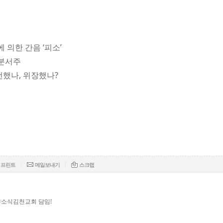
에 의한 간음 ‘피소’
동분서주
전했나, 위장했나?
|
|
프린트
메일보내기
스크랩
쁜소식김천교회 담임!