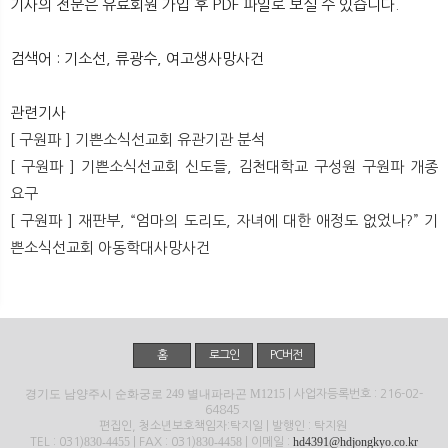
기사의 전문은 유료회원 가입 후 PDF 파일로 보실 수 있습니다.
뉴
색
검색어 : 기소선, 류광수, 여고생사망사건
관련기사
[ 구원파 ] 기쁜소식선교회 유관기관 분석
[ 구원파 ] 기쁜소식선교회 신도들, 김천대학교 구성원 구원파 개종
요구
[ 구원파 ] 재판부, “엄마의 도리도, 자녀에 대한 애정도 없었나?” 기
쁜소식선교회 아동학대사망사건
홈
로그인
PC버전
경기도 남양주시 순화궁로 249 별내파라곤 M1215
| 사업자등록번호 : 216-02-
64845
편집인, 청소년보호책임자:탁지일 | 발행인 : 탁지원
830-4455
830-4458
hd4391@hdjongkyo.co.kr
TEL : 031)
| FAX : 031)
| 이메일 :