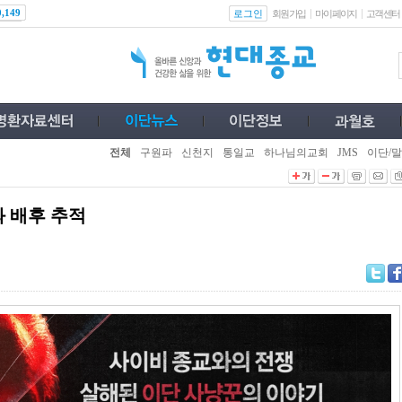
로그인
0,149
회원가입
마이페이지
고객센터
전체
구원파
신천지
통일교
하나님의교회
JMS
이단/말
 배후 추적