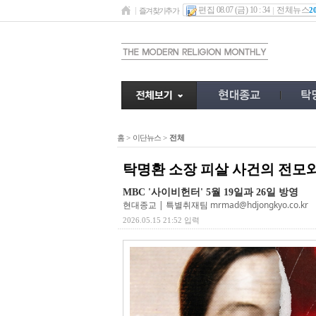
편집 08.07 (금) 10 : 34
전체뉴스
2
즐겨찾기추가
홈
>
이단뉴스
>
전체
탁명환 소장 피살 사건의 전모와
MBC '사이비헌터' 5월 19일과 26일 방영
현대종교 | 특별취재팀
mrmad@hdjongkyo.co.kr
2026.05.15 21:52 입력