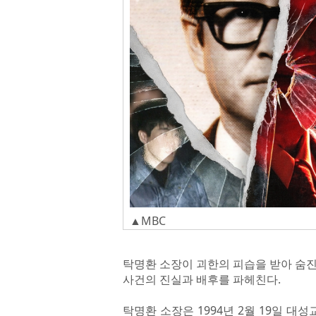
▲MBC
탁명환 소장이 괴한의 피습을 받아 숨진 
사건의 진실과 배후를 파헤친다.
탁명환 소장은 1994년 2월 19일 