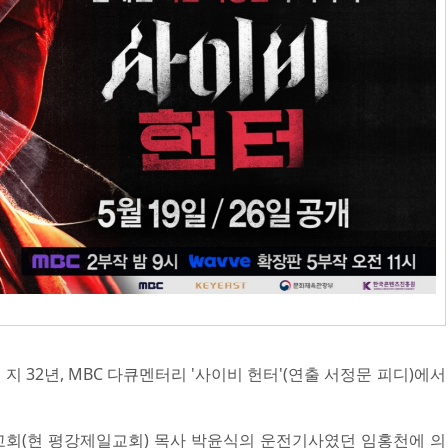
지 32년, MBC 다큐멘터리 '사이비 헌터'(연출 서정문 피디)에서
대성교회(현 평강제일교회) 목사 박윤식의 운전기사였던 임홍천에 의