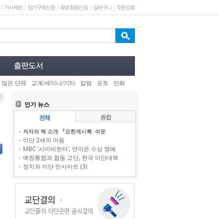
기사제보
정기구독신청
유료회원신청
장바구니
주문조회
 많은 단체
교계/세미나/기타
칼럼
포토
만화
인기 뉴스
종합
전체
저자의 책 소개 『요한계시록: 쉬운
이단 2세의 아픔
MBC ‘사이비헌터’, 연이은 수상 영예
예장통합과 합동 교단, 한국 이단대책
정치와 이단 인사이트 (3)