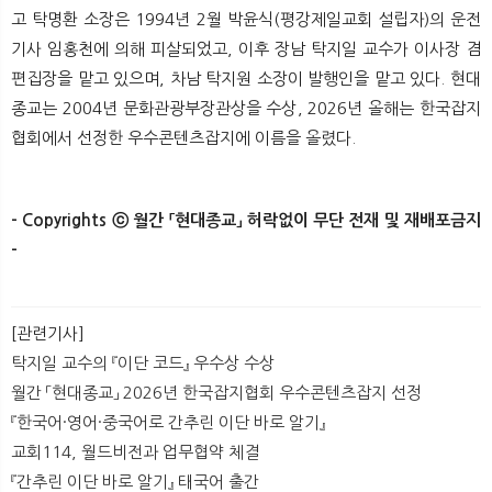
고 탁명환 소장은 1994년 2월 박윤식(평강제일교회 설립자)의 운전
기사 임홍천에 의해 피살되었고, 이후 장남 탁지일 교수가 이사장 겸
편집장을 맡고 있으며, 차남 탁지원 소장이 발행인을 맡고 있다. 현대
종교는 2004년 문화관광부장관상을 수상, 2026년 올해는 한국잡지
협회에서 선정한 우수콘텐츠잡지에 이름을 올렸다.
- Copyrights ⓒ 월간 「현대종교」 허락없이 무단 전재 및 재배포금지
-​
[관련기사]
탁지일 교수의 『이단 코드』 우수상 수상
월간 「현대종교」 2026년 한국잡지협회 우수콘텐츠잡지 선정
『한국어·영어·중국어로 간추린 이단 바로 알기』
교회114, 월드비전과 업무협약 체결
『간추린 이단 바로 알기』 태국어 출간