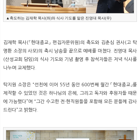
▲축도하는 김재학 목사(좌)와 식사 기도를 맡은 진영대 목사(우)
김재학 목사(「현대종교」 편집자문위원)의 축도와 김춘심 권사(고 탁
명환 소장의 사모)의 축시 낭송을 끝으로 예배를 마쳤다. 진영대 목사
(산성교회 담임)의 식사 기도와 기념 촬영 후 참석자들은 저녁 식사를
나누며 교제했다.
탁지원 소장은 “선친에 이어 55년 동안 600번째 월간 「현대종교」를
제작할 수 있었던 것은 하나님의 은혜, 그리고 독자와 후원자들 때문
에 가능했다”며 “그간 수고한 전·현직원들을 포함해 모든 분들께 감사
드린다”고 밝혔다.