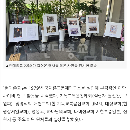
▲현대종교 600호가 걸어온 역사를 담은 사진을 전시한 모습
「현대종교」는 1979년 국제종교문제연구소를 설립해 본격적인 이단·
사이비 연구 활동을 시작했다. 기독교복음침례회(설립자 권신찬, 구
원파), 정명석의 애천교회(현 기독교복음선교회, JMS), 대성교회(현
평강제일교회), 영생교, 하나님의교회, 다미선교회 시한부종말론, 신
천지 등 주요 이단 단체들의 실상을 밝혀왔다.