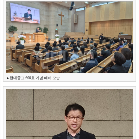
뉴
색
▲현대종교 600호 기념 예배 모습