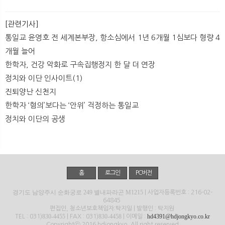
[관련기사]
통일교 윤영호 전 세계본부장, 항소심에서 1년 6개월 1심보다 형량 4
개월 늘어
한학자, 건강 악화로 구속집행정지 한 달 더 연장
정치와 이단 인사이트(1)
진퇴양난 신천지
한학자 ‘혐의’보다는 ‘안위’ 걱정하는 통일교
정치와 이단의 공생
홈
로그인
PC버전
경기도 남양주시 순화궁로 249 별내파라곤 M1215
| 사업자등록번호 : 216-02-
64845
편집인, 청소년보호책임자:탁지일 | 발행인 : 탁지원
830-4455
830-4458
hd4391@hdjongkyo.co.kr
TEL : 031)
| FAX : 031)
| 이메일 :
Copyrightⓒ 2016 hdjongkyo. All right reserved