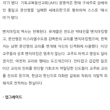
자’가 됐다. 기독교복음선교회(JMS) 정명석은 한때 구세주로 숭배하
던 통일교 문선명을 ‘실패한 세례요한’으로 폄하하며 스스로 ‘메시
아’가 됐다.
벤치마킹의 역사는 반복된다. 유재열은 전도관 박태선을 벤치마킹했
고, 문선명은 이스라엘수도원 김백문의 교리를 벤치마킹했으며, 한학
자는 남편 문선명의 교리를 변개해 자신의 신격화에 사용했다. 이단
교주들의 상호 벤치마킹은 멈추지 않는다. 교주도 바뀌고 명칭도 달라
졌지만, 여전히 교리와 행태는 도긴개긴이다. 안타깝고 갑갑한 일은
이단 교리의 진위를 판단할 기회조차 박탈당한 신도들이 교주와 교리
를 진리로 믿으며, 헌금과 헌신으로 미화된 갈취와 착취의 자발적 피
해자로 전락하는 현실이다.
- 업그레이드