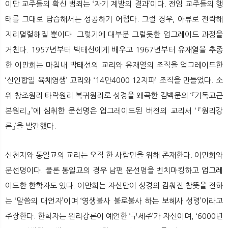
이단 교주들의 확신 범죄는 ‘자기 계발의 결과’이다. 전임 교주들의 행
태를 그대로 답습해서는 성공하기 어렵다. 그럴 경우, 아류로 전락해
지리멸렬해질 뿐이다. 그렇기에 대부분 그럴듯한 업그레이드 과정을
거친다. 1957년부터 박태선에게 배우고 1967년부터 유재열을 추종
한 이만희는 마침내 박태선의 교리와 유재열의 조직을 업그레이드한
‘신인합일 육체영생’ 교리와 ‘14만4000 12지파’ 조직을 만들었다. 소
위 창조원리 타락원리 복귀원리로 성경을 왜곡한 김백문의 ‘『기독교근
본원리』’에 심취한 문선명은 업그레이드된 버전의 교리서 ‘『원리강
론』’을 발간했다.
신천지와 통일교의 교리는 오직 한 사람만을 위해 존재한다. 이만희와
문선명이다. 물론 통일교의 경우 남편 문선명을 벤치마킹하고 업그레
이드한 한학자도 있다. 이만희는 자신만이 성경의 감춰진 참뜻을 전하
는 ‘말씀의 대언자’이며 ‘영생불사 불로불사 하는 보혜사 성령’이라고
주장한다. 한학자는 원리강론이 예언한 ‘구세주’가 자신이며, ‘6000년