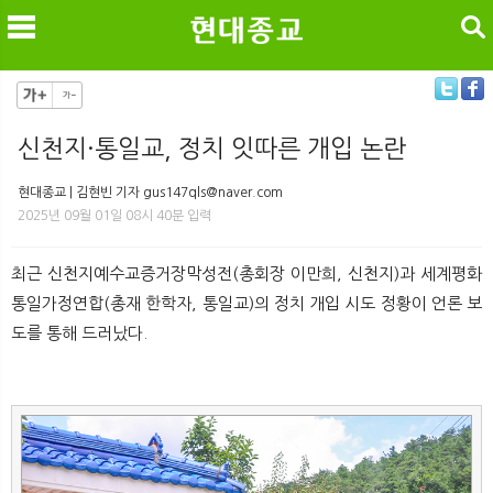
검색
신천지·통일교, 정치 잇따른 개입 논란
메
검
현대종교 | 김현빈 기자 gus147qls@naver.com
2025년 09월 01일 08시 40분 입력
최근 신천지예수교증거장막성전(총회장 이만희, 신천지)과 세계평화
통일가정연합(총재 한학자, 통일교)의 정치 개입 시도 정황이 언론 보
도를 통해 드러났다.