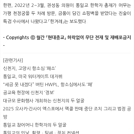
한편, 2022년 2~3월, 권성동 의원이 통일교 한학자 총재가 머무는
가평 천정궁을 두 차례 방문, 금품이 담긴 쇼핑백을 받았다는 진술이
특검 수사에서 나왔다고 「한겨레」는 보도했다.
- Copyrights ⓒ 월간 「현대종교」 허락없이 무단 전재 및 재배포금지
-​
[관련기사]
신천지, 고양시 항소심 ‘패소’
통일교, 미국 워터게이트 데자뷔
“세금 못 내겠다” 버틴 HWPL, 항소심에서도 ‘패’
공교육 현장에 신천지 ‘경보’
대규모 문화행사 개최하는 신천지의 두 얼굴
2025 오사카·간사이 엑스포에서 맥콜 판매 중단 조치 그리고 법정 공
방
통일교 참어머니 한학자의 두 얼굴
통일교의 민낯, 횡령ㆍ탈세ㆍ정치 커넥션