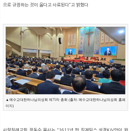
뉴
색
으로 규정하는 것이 옳다고 사료된다”고 밝혔다.​
▲예수교대한하나님의성회 제75차 총회 (출처: 예수교대한하나님의성회 홈페
이지)
사랑침례교회 정동수 목사는 “1611년 판 킹제임스 성경KJV만이 완