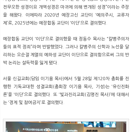
전무오한 성경이요 개역성경은 마귀에 의해 변개된 성경”이라는 주장
을 해왔다. 이에따라 2020년 예장고신 교단이 ‘예의주시, 교류자
제’로, 2025년에는 예장합동 교단이 ‘이단’으로 결의했다.
예장합동 교단이 ‘이단’으로 결의했을 때 정동수 목사는 “칼뱅주의자
들의 표적 정죄”라며 반발했었다. 그러나 칼뱅주의 신학과 노선을 달
리하는 오순절 계열의 예하성 교단이 이단으로 결의함으로써 그의 반
박 논리는 설득력을 잃게 됐다.
서울 신길교회(담임 이기용 목사)에서 5월 28일 제120차 총회를 진
행한 기독교대한 성결교회(총회장 이기용 목사, 기성)는 ‘유신진화
론’을 ‘이단’으로 결의했다. 또 ‘빛과진리교회(김명진 목사)’에 대해서
는 ‘경계 및 참여금지’로 결의했다.