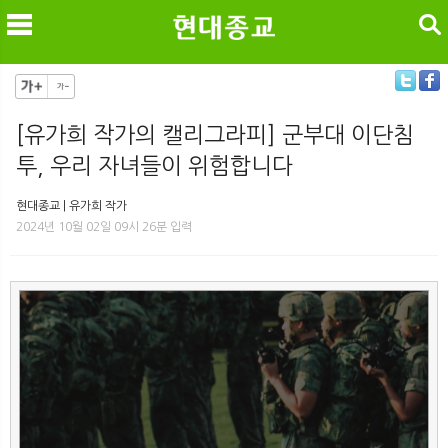
검색
[유가희 작가의 캘리그라피] 군부대 이단침
투, 우리 자녀들이 위험합니다
메
검
현대종교 | 유가희 작가
2024년 10월 02일 09시 26분 입력