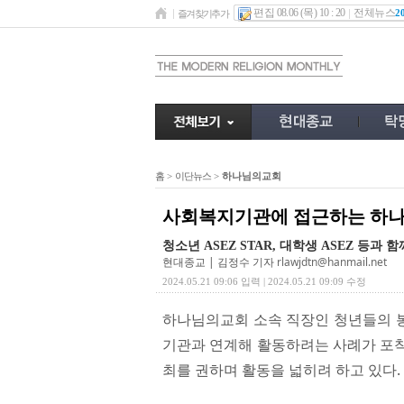
편집 08.06 (목) 10 : 20
전체뉴스
2
즐겨찾기추가
홈
>
이단뉴스
>
하나님의교회
사회복지기관에 접근하는 하나
청소년 ASEZ STAR, 대학생 ASEZ 등과 
현대종교 | 김정수 기자
rlawjdtn@hanmail.net
2024.05.21 09:06 입력 | 2024.05.21 09:09 수정
하나님의교회 소속 직장인 청년들의 봉
기관과 연계해 활동하려는 사례가 포착
최를 권하며 활동을 넓히려 하고 있다.