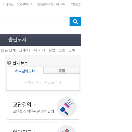
기사제보
정기구독신청
유료회원신청
장바구니
주문조회
 많은 단체
교계/세미나/기타
칼럼
포토
만화
인기 뉴스
종합
하나님의교회
등록된 뉴스가 없습니다.