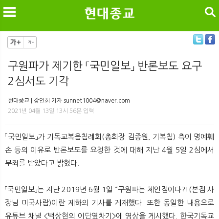
검색
구원파가 제기한 「국민일보」 반론보도 요구
2심서도 기각
메
검
현대종교 | 장인희 기자 sunnet1004@naver.com
2021년 04월 13일 13시 56분 입력
「국민일보」가 기독교복음침례회(총회장 김종원, 기복침) 측이 명예훼
손 등의 이유로 반론보도를 요청한 것에 대해 지난 4월 5일 2심에서
무죄를 받았다고 밝혔다.
「국민일보」는 지난 2019년 6월 1일 “구원파는 체인점이다?!(본점 사
장님 미국사람)이란 제하의 기사를 게재했다. 또한 동일한 내용으로
유튜브 채널 <백상현의 이단옆차기>에 영상을 게시했다. 한국기독교