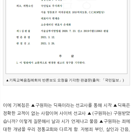
▲기독교복음침례회의 반론보도 요청을 기각한 판결문(출처: 「국민일보」)
이에 기복침은 ▲구원파는 딕욕이라는 선교사를 통해 시작 ▲딕욕은
정확한 교적이 없는 사람이며 사이비 선교사 ▲(구원파는) 구원받았
습니까? 이렇게 질문해서 날과 시가 언제냐고 물음 ▲구원파는 죄에
대한 개념을 우리 정통교회와 다르게 함. 자범죄 부인, 살인과 간음,