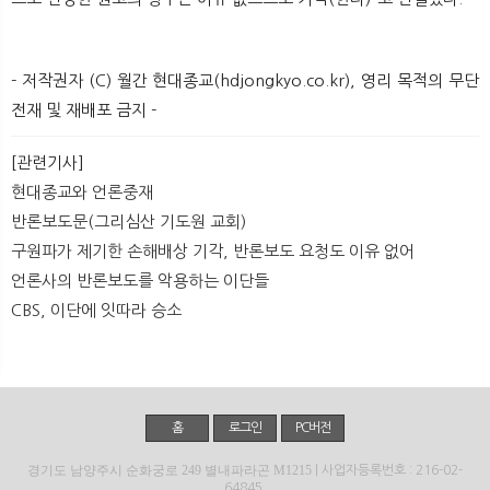
- 저작권자 (C) 월간 현대종교(hdjongkyo.co.kr), 영리 목적의 무단
전재 및 재배포 금지 -
[관련기사]
현대종교와 언론중재
반론보도문(그리심산 기도원 교회)
구원파가 제기한 손해배상 기각, 반론보도 요청도 이유 없어
언론사의 반론보도를 악용하는 이단들
CBS, 이단에 잇따라 승소
홈
로그인
PC버전
경기도 남양주시 순화궁로 249 별내파라곤 M1215
| 사업자등록번호 : 216-02-
64845