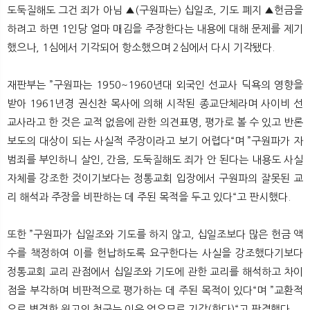
도둑질해도 그건 죄가 아님 ▲(구원파는) 십일조, 기도 폐지 ▲헌금을
하려고 하면 1인당 얼마 매김을 주장한다는 내용에 대해 문제를 제기
했으나, 1심에서 기각되어 항소했으며 2심에서 다시 기각됐다.
재판부는 ”구원파는 1950~1960년대 외국인 선교사 딕욕의 영향을
받아 1961년경 권신찬 목사에 의해 시작된 종교단체라며 사이비 선
교사라고 한 것은 교적 없음에 관한 의견표명, 평가로 볼 수 있고 반론
보도의 대상이 되는 사실적 주장이라고 보기 어렵다“며 ”구원파가 자
범죄를 부인하니 살인, 간음, 도둑질해도 죄가 안 된다는 내용도 사실
자체를 강조한 것이기보다는 정통교회 입장에서 구원파의 잘못된 교
리 해석과 주장을 비판하는 데 주된 목적을 두고 있다“고 판시했다.
또한 ”구원파가 십일조와 기도를 하지 않고, 십일조보다 많은 헌금 액
수를 책정하여 이를 헌납하도록 요구한다는 사실을 강조했다기보다
정통교회 교리 관점에서 십일조와 기도에 관한 교리를 해석하고 차이
점을 부각하며 비판적으로 평가하는 데 주된 목적이 있다“며 ”교환적
으로 변경한 원고의 청구는 이유 없으므로 기각(한다)“고 판결했다.