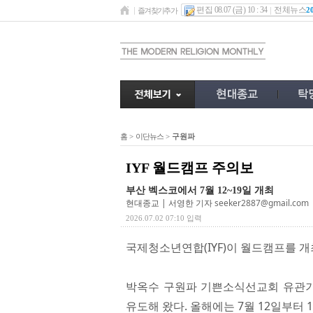
편집 08.07 (금) 10 : 34
전체뉴스
2
즐겨찾기추가
홈
>
이단뉴스
>
구원파
IYF 월드캠프 주의보
부산 벡스코에서 7월 12~19일 개최
현대종교 | 서영한 기자
seeker2887@gmail.com
2026.07.02 07:10 입력
국제청소년연합(IYF)이 월드캠프를 
박옥수 구원파 기쁜소식선교회 유관기관
유도해 왔다. 올해에는 7월 12일부터