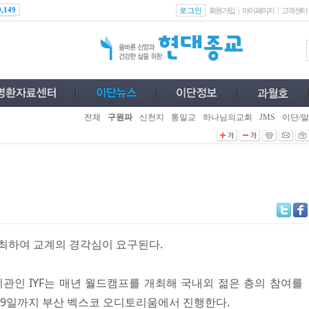
로그인
0,149
회원가입
마이페이지
고객센터
전체
구원파
신천지
통일교
하나님의교회
JMS
이단/말
개최하여 교계의 경각심이 요구된다.
인 IYF는 매년 월드캠프를 개최해 국내외 젊은 층의 참여를
 19일까지 부산 벡스코 오디토리움에서 진행한다.