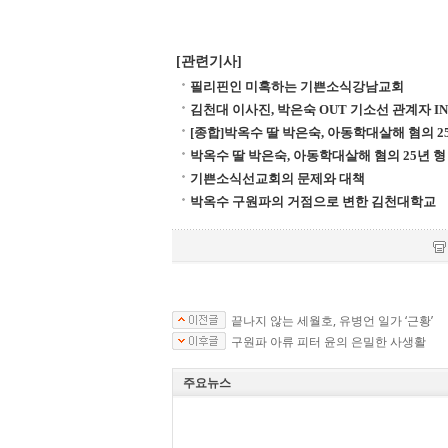
[관련기사]
필리핀인 미혹하는 기쁜소식강남교회
김천대 이사진, 박은숙 OUT 기소선 관계자 IN
[종합]박옥수 딸 박은숙, 아동학대살해 혐의 2
박옥수 딸 박은숙, 아동학대살해 혐의 25년 형
기쁜소식선교회의 문제와 대책
박옥수 구원파의 거점으로 변한 김천대학교
끝나지 않는 세월호, 유병언 일가 ‘근황’
구원파 아류 피터 윤의 은밀한 사생활
주요뉴스