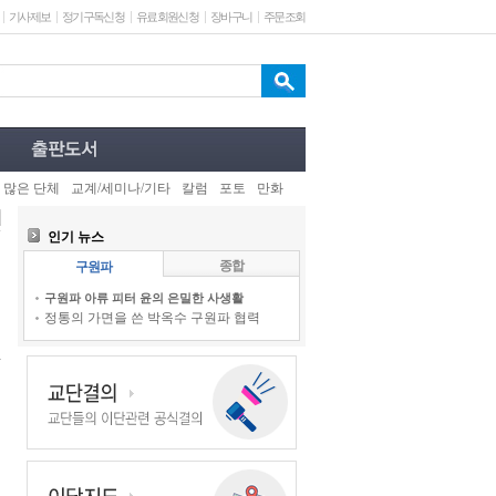
기사제보
정기구독신청
유료회원신청
장바구니
주문조회
 많은 단체
교계/세미나/기타
칼럼
포토
만화
인기 뉴스
종합
구원파
구원파 아류 피터 윤의 은밀한 사생활
정통의 가면을 쓴 박옥수 구원파 협력