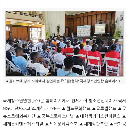
뉴
색
▲짐바브웨 냥가 지역에서 강연하는 IYF팀(출처: 국제청소년엽합 홈페이지)
국제청소년연합(IYF)은 홈페이지에서 범세계적 청소년단체이자 국제
NGO 단체라고 소개한다. IYF는 ▲월드문화캠프 ▲글로벌캠프 ▲굿
뉴스코해외봉사단 ▲굿뉴스코페스티벌 ▲대학생리더스컨퍼런스 ▲
세계문화댄스페스티벌 ▲세계문화엑스포 ▲세계장관포럼 ▲국가공