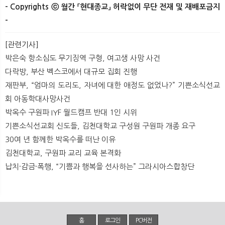
- Copyrights ⓒ 월간 「현대종교」 허락없이 무단 전재 및 재배포금지
-
[관련기사]
박은숙 항소심도 무기징역 구형, 여고생 사망 사건
다락방, 부산 벡스코에서 대규모 집회 진행
재판부, “엄마의 도리도, 자녀에 대한 애정도 없었나?” 기쁜소식선교
회 아동학대사망사건
박옥수 구원파 IYF 월드캠프 반대 1인 시위
기쁜소식선교회 신도들, 김천대학교 구성원 구원파 개종 요구
30여 년 함께한 박옥수를 떠난 이유
김천대학교, 구원파 교리 교육 본격화
납치·감금·폭행, “기쁨과 행복을 선사하는” 그라시아스합창단
홈
로그인
PC버전