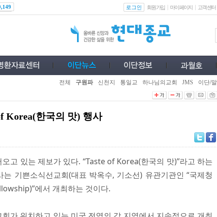
로그인
0,149
회원가입
마이페이지
고객센터
전체
구원파
신천지
통일교
하나님의교회
JMS
이단/말
f Korea(한국의 맛) 행사
있는 제보가 있다. “Taste of Korea(한국의 맛)”라고 하는
행사는 기쁜소식선교회(대표 박옥수, 기소선) 유관기관인 “국제청
 Fellowship)”에서 개최하는 것이다.
회가 위치하고 있는 미국 전역의 각 지역에서 지속적으로 개최