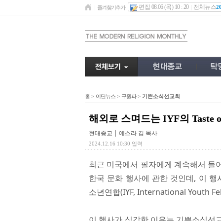
편집 08.06 (목) 10 : 20
전체뉴스
2
즐겨찾기추가
홈
>
이단뉴스
>
구원파
>
기쁜소식선교회
해외로 스며드는 IYF의 Taste o
현대종교 | 에스라 김 목사
2024.12.16 10:30 입력
최근 미국에서 필자에게 계속해서 들어오고 
한국 문화 행사에 관한 것인데, 이 
소년연합(IYF, International Youth
이 행사가 심각한 이유는 기쁜소식선교