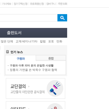
기사제보
정기구독신청
유료회원신청
장바구니
주문조회
 많은 단체
교계/세미나/기타
칼럼
포토
만화
인기 뉴스
종합
구원파
구원파 아류 피터 윤의 은밀한 사생활
정통의 가면을 쓴 박옥수 구원파 협력