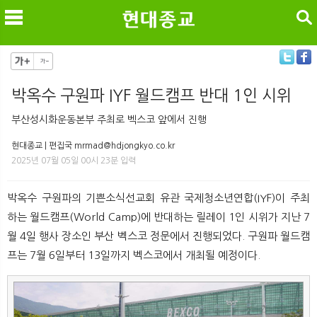
검색
박옥수 구원파 IYF 월드캠프 반대 1인 시위
메
검
부산성시화운동본부 주최로 벡스코 앞에서 진행
현대종교 | 편집국 mrmad@hdjongkyo.co.kr
2025년 07월 05일 00시 23분 입력
박옥수 구원파의 기쁜소식선교회 유관 국제청소년연합(IYF)이 주최
하는 월드캠프(World Camp)에 반대하는 릴레이 1인 시위가 지난 7
월 4일 행사 장소인 부산 벡스코 정문에서 진행되었다. 구원파 월드캠
프는 7월 6일부터 13일까지 벡스코에서 개최될 예정이다. ​