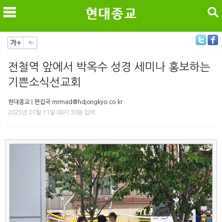
검색
전철역 앞에서 박옥수 성경 세미나 홍보하는
기쁜소식선교회
메
검
현대종교 | 편집국 mrmad@hdjongkyo.co.kr
2025년 07월 11일 08시 30분 입력