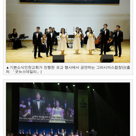
▲기쁜소식인천교회가 진행한 포교 행사에서 공연하는 그라시아스합창단(출
처: 「굿뉴스데일리」)