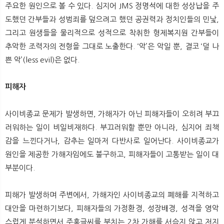
주요한 원인으로 볼 수 있다. 심지어 JMS 정명석에 대한 성상납을 주
도했던 간부들과 성범죄를 덮으려고 했던 공권력과 정치인들의 민낯,
그리고 원생들을 물리적으로 성적으로 착취한 형제복지원 간부들이
추악한 조력자의 전형을 그대로 노출한다. ‘악’은 악일 뿐, 결코 ‘덜 나
쁜 악’(less evil)은 없다.
피해자
사이비종교 문제가 발생하면, 가해자가 아닌 피해자들이 오히려 부끄
러워하는 일이 비일비재하다. 부끄러워할 뿐만 아니라, 심지어 죄책
감을 느낀다거나, 감추는 일마저 다반사로 일어난다. 사이비종교가
원인을 제공한 가해자임에도 불구하고, 피해자들이 고통받는 일이 대
부분이다.
피해가 발생하며 주변에서, 가해자인 사이비종교의 폐해를 지적하고
대안을 마련하기보다, 피해자들의 가정환경, 성장배경, 성격을 영악
스럽게 분석하면서 주홍글씨를 부치는 2차 가해를 서슴지 않고 저지