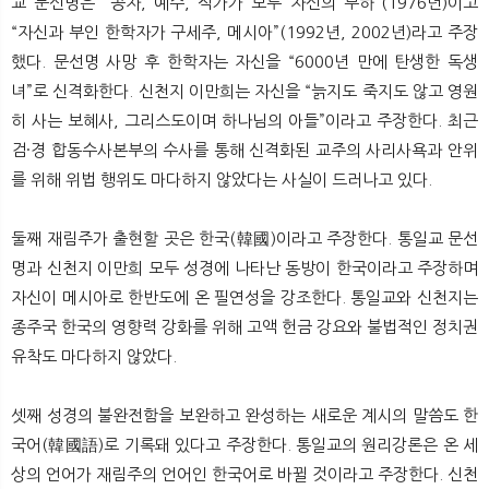
교 문선명은 “공자, 예수, 석가가 모두 자신의 부하”(1976년)이고
“자신과 부인 한학자가 구세주, 메시아”(1992년, 2002년)라고 주장
했다. 문선명 사망 후 한학자는 자신을 “6000년 만에 탄생한 독생
녀”로 신격화한다. 신천지 이만희는 자신을 “늙지도 죽지도 않고 영원
히 사는 보혜사, 그리스도이며 하나님의 아들”이라고 주장한다. 최근
검·경 합동수사본부의 수사를 통해 신격화된 교주의 사리사욕과 안위
를 위해 위법 행위도 마다하지 않았다는 사실이 드러나고 있다.
둘째 재림주가 출현할 곳은 한국(韓國)이라고 주장한다. 통일교 문선
명과 신천지 이만희 모두 성경에 나타난 동방이 한국이라고 주장하며
자신이 메시아로 한반도에 온 필연성을 강조한다. 통일교와 신천지는
종주국 한국의 영향력 강화를 위해 고액 헌금 강요와 불법적인 정치권
유착도 마다하지 않았다.
셋째 성경의 불완전함을 보완하고 완성하는 새로운 계시의 말씀도 한
국어(韓國語)로 기록돼 있다고 주장한다. 통일교의 원리강론은 온 세
상의 언어가 재림주의 언어인 한국어로 바뀔 것이라고 주장한다. 신천