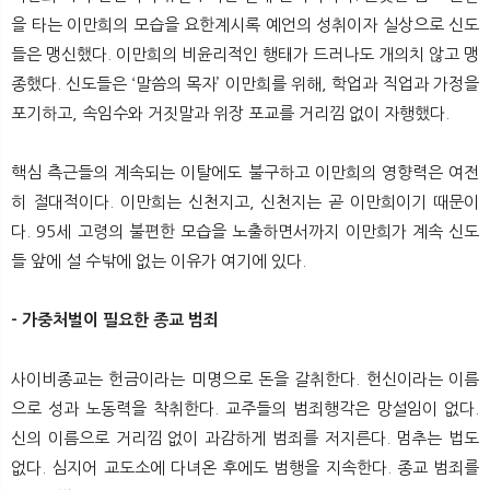
을 타는 이만희의 모습을 요한계시록 예언의 성취이자 실상으로 신도
들은 맹신했다. 이만희의 비윤리적인 행태가 드러나도 개의치 않고 맹
종했다. 신도들은 ‘말씀의 목자’ 이만희를 위해, 학업과 직업과 가정을
포기하고, 속임수와 거짓말과 위장 포교를 거리낌 없이 자행했다.
핵심 측근들의 계속되는 이탈에도 불구하고 이만희의 영향력은 여전
히 절대적이다. 이만희는 신천지고, 신천지는 곧 이만희이기 때문이
다. 95세 고령의 불편한 모습을 노출하면서까지 이만희가 계속 신도
들 앞에 설 수밖에 없는 이유가 여기에 있다.
- 가중처벌이 필요한 종교 범죄
사이비종교는 헌금이라는 미명으로 돈을 갈취한다. 헌신이라는 이름
으로 성과 노동력을 착취한다. 교주들의 범죄행각은 망설임이 없다.
신의 이름으로 거리낌 없이 과감하게 범죄를 저지른다. 멈추는 법도
없다. 심지어 교도소에 다녀온 후에도 범행을 지속한다. 종교 범죄를