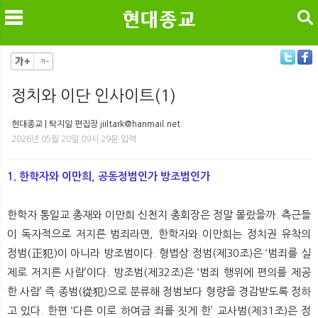
검색
정치와 이단 인사이트(1)
메
검
현대종교 | 탁지일 편집장 jiiltark@hanmail.net
2026년 05월 20일 09시 29분 입력
1. 한학자와 이만희, 공동정범인가 방조범인가
한학자 통일교 총재와 이만희 신천지 총회장은 정말 몰랐을까. 측근들
이 독자적으로 저지른 범죄라면, 한학자와 이만희는 정치권 유착의
정범(正犯)이 아니라 방조범이다. 형법상 정범(제30조)은 ‘범죄를 실
제로 저지른 사람’이다. 방조범(제32조)은 ‘범죄 행위에 편의를 제공
한 사람’ 즉 종범(從犯)으로 분류해 정범보다 형량을 경감받도록 정하
고 있다. 한편 ‘다른 이로 하여금 죄를 짓게 한’ 교사범(제31조)은 정