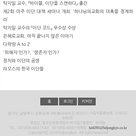
탁지일 교수, 『바이블, 이단을 스캔하다』 출간
제2회 미주 이단 대책 세미나 개최: ‘하나님의교회의 미혹을 경계하
라’
탁지일 교수의 『이단 코드』 우수상 수상
은혜로교회, 아직 끝나지 않은 이야기
다락방 A to Z
'피해자'인가?, '생존자'인가?
정치와 이단의 공생
라오스의 한국 이단들
홈
로그인
PC버전
경기도 남양주시 순화궁로 249 별내파라곤 M1215
| 사업자등록번호 : 216-02-
64845
편집인, 청소년보호책임자:탁지일 | 발행인 : 탁지원
830-4455
830-4458
hd4391@hdjongkyo.co.kr
TEL : 031)
| FAX : 031)
| 이메일 :
Copyrightⓒ 2016 hdjongkyo. All right reserved