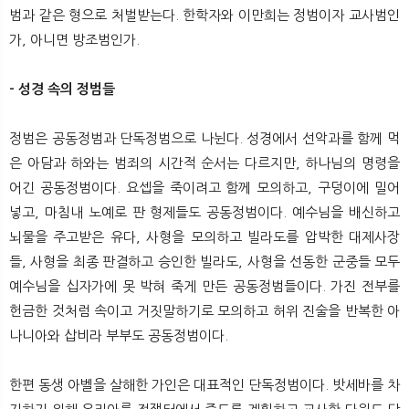
뉴
색
범과 같은 형으로 처벌받는다. 한학자와 이만희는 정범이자 교사범인
가, 아니면 방조범인가.
- 성경 속의 정범들
정범은 공동정범과 단독정범으로 나뉜다. 성경에서 선악과를 함께 먹
은 아담과 하와는 범죄의 시간적 순서는 다르지만, 하나님의 명령을
어긴 공동정범이다. 요셉을 죽이려고 함께 모의하고, 구덩이에 밀어
넣고, 마침내 노예로 판 형제들도 공동정범이다. 예수님을 배신하고
뇌물을 주고받은 유다, 사형을 모의하고 빌라도를 압박한 대제사장
들, 사형을 최종 판결하고 승인한 빌라도, 사형을 선동한 군중들 모두
예수님을 십자가에 못 박혀 죽게 만든 공동정범들이다. 가진 전부를
헌금한 것처럼 속이고 거짓말하기로 모의하고 허위 진술을 반복한 아
나니아와 삽비라 부부도 공동정범이다.
한편 동생 아벨을 살해한 가인은 대표적인 단독정범이다. 밧세바를 차