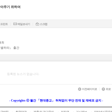
닦아주기 위하여
|
|
프린트
메일보내기
스크랩
개최
분별하라』 출간
등록된 뉴스가 없습니다.
|
이전페이지로
위로
- Copyrights ⓒ 월간 「현대종교」 허락없이 무단 전재 및 재배포 금지 -