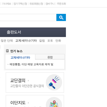
기사제보
정기구독신청
유료회원신청
장바구니
주문조회
 많은 단체
교계/세미나/기타
칼럼
포토
만화
인기 뉴스
종합
교계/세미나/기타
예장통합, 이단 예방 교육자료 제작 및