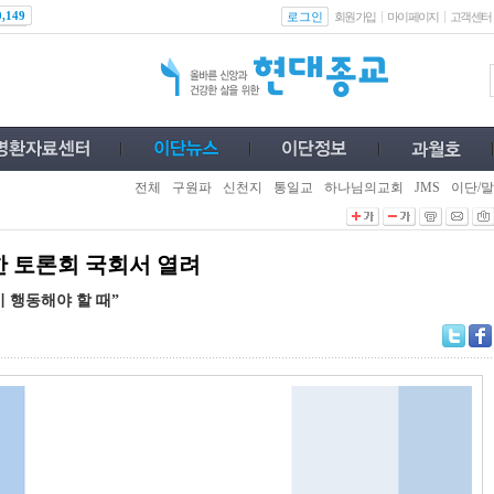
로그인
0,149
회원가입
마이페이지
고객센터
전체
구원파
신천지
통일교
하나님의교회
JMS
이단/말
 토론회 국회서 열려
이 행동해야 할 때”