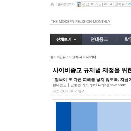
편집 08.07 (금) 10 : 34
전체뉴스
2
즐겨찾기추가
홈
>
이단뉴스
>
교계/세미나/기타
사이비종교 규제법 제정을 위한
“침묵이 또 다른 피해를 낳지 않도록, 지금
현대종교 | 김현빈 기자
gus147qls@naver.com
2025.09.09 10:30 입력