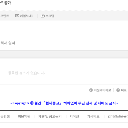
e” 공개
|
|
프린트
메일보내기
스크랩
국회서 열려
등록된 뉴스가 없습니다.
|
이전페이지로
위로
- Copyrights ⓒ 월간 「현대종교」 허락없이 무단 전재 및 재배포 금지 -
취급방침
회원약관
제휴 및 광고문의
저작권
기사제보
인터넷신문윤
|
|
|
|
|