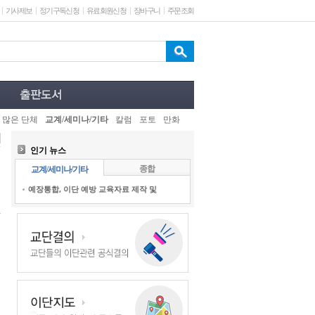
기사제보
정기구독신청
유료회원신청
장바구니
주문조회
 많은 단체
교계/세미나/기타
칼럼
포토
만화
인기 뉴스
종합
교계/세미나/기타
예장통합, 이단 예방 교육자료 제작 및