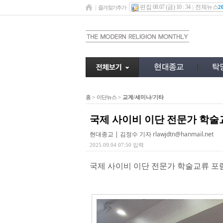
편집 08.07 (금) 10 : 34
전체뉴스
2
즐겨찾기추가
홈
>
이단뉴스
>
교계/세미나/기타
국제 사이비 이단 전문가 학술
현대종교 | 김정수 기자
rlawjdtn@hanmail.net
2025.09.04 07:50 입력
국제 사이비 이단 전문가 학술교류 포럼