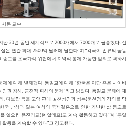
 시몬 교수
난 30년 동안 세계적으로 2000개에서 7000개로 급증했다. 신
손실은 연간 최대 2500억 달러에 달한다”며 “각국이 인류의 공동
이비종교를 초국가적 위협에서 지역적 통제 가능한 범죄로 격하시
문제에 대해 발제했다. 통일교에 대해 “한국은 이단 혹은 사이비
인권 침해, 금전적 피해의 문제”라고 밝혔다. 통일교 문제에 대
리, 다보탑 등을 고액 판매 ▲천성경과 성본(문선명의 강의를 담
판매 ▲한국 남성과 일본 여성의 국제결혼으로 인한 가난한 삶 등으로
을 일으킨 옴진리교(현 알레프)도 계속 활동하고 있다”며 “통일
 활동을 계속할 수 있다”고 경고했다.