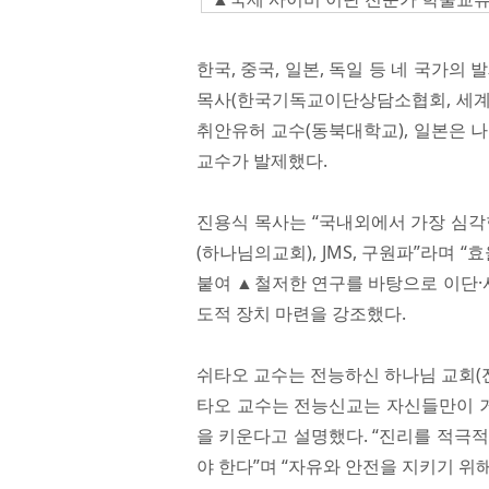
한국, 중국, 일본, 독일 등 네 국가
목사(한국기독교이단상담소협회, 세계
취안유허 교수(동북대학교), 일본은 
교수가 발제했다.
진용식 목사는 “국내외에서 가장 심각
(하나님의교회), JMS, 구원파”라며
붙여 ▲철저한 연구를 바탕으로 이단·사
도적 장치 마련을 강조했다.
쉬타오 교수는 전능하신 하나님 교회(전
타오 교수는 전능신교는 자신들만이 
을 키운다고 설명했다. “진리를 적극
야 한다”며 “자유와 안전을 지키기 위