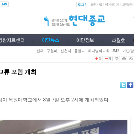
로그인
0,149
회원가입
마이페이지
고객센터
전체
구원파
신천지
통일교
하나님의교회
JMS
이단/말
교류 포럼 개최
이 목원대학교에서 8월 7일 오후 2시에 개최되었다.