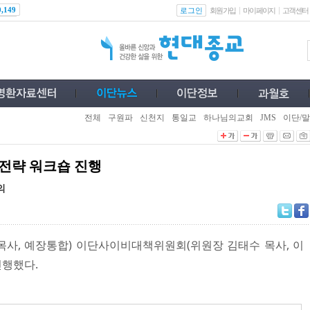
로그인
0,149
회원가입
마이페이지
고객센터
전체
구원파
신천지
통일교
하나님의교회
JMS
이단/말
 전략 워크숍 진행
의
사, 예장통합) 이단사이비대책위원회(위원장 김태수 목사, 이
진행했다.