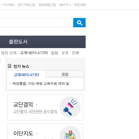
기사제보
정기구독신청
유료회원신청
장바구니
주문조회
 많은 단체
교계/세미나/기타
칼럼
포토
만화
인기 뉴스
종합
교계/세미나/기타
예장통합, 이단 예방 교육자료 제작 및