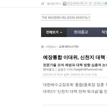
편집 08.06 (목) 10 : 20
전체뉴스
2
즐겨찾기추가
홈
>
이단뉴스
>
교계/세미나/기타
예장통합 이대위, 신천지 대책
전문가들 모여 예방과 대책 방향 심층적 논
현대종교 | 김정수 기자
rlawjdtn@hanmail.net
2026.05.26 18:01 입력 | 2026.05.26 15:44 수정
대한예수교장로회 통합(총회장 정훈 목
대위)가 ‘신천지 대책 전략 워크숍’을 