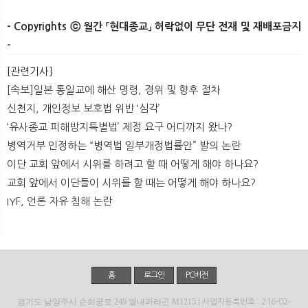
- Copyrights ⓒ 월간 「현대종교」 허락없이 무단 전재 및 재배포금지
-
[관련기사]
[속보]일본 통일교에 해산 명령, 경위 및 향후 절차
신천지, 개인정보 보호법 위반 ‘심각’
‘유사종교 피해방지특별법’ 제정 요구 어디까지 왔나?
병역거부 인정하는 “병역법 일부개정법률안” 발의 논란
이단 교회 앞에서 시위를 하려고 할 때 어떻게 해야 하나요?
교회 앞에서 이단들이 시위를 할 때는 어떻게 해야 하나요?
IYF, 언론 자유 침해 논란
홈
로그인
PC버전
경기도 남양주시 순화궁로 249 별내파라곤 M1215
| 사업자등록번호 : 216-02-