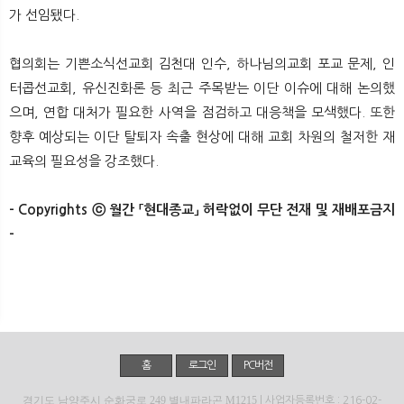
가 선임됐다.
협의회는 기쁜소식선교회 김천대 인수, 하나님의교회 포교 문제, 인
터콥선교회, 유신진화론 등 최근 주목받는 이단 이슈에 대해 논의했
으며, 연합 대처가 필요한 사역을 점검하고 대응책을 모색했다. 또한
향후 예상되는 이단 탈퇴자 속출 현상에 대해 교회 차원의 철저한 재
교육의 필요성을 강조했다.
- Copyrights ⓒ 월간 「현대종교」 허락없이 무단 전재 및 재배포금지
-
홈
로그인
PC버전
경기도 남양주시 순화궁로 249 별내파라곤 M1215
| 사업자등록번호 : 216-02-