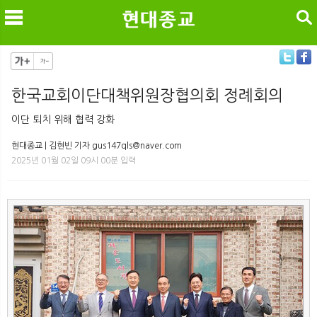
검색
한국교회이단대책위원장협의회 정례회의
메
검
이단 퇴치 위해 협력 강화
현대종교 | 김현빈 기자 gus147qls@naver.com
2025년 01월 02일 09시 00분 입력