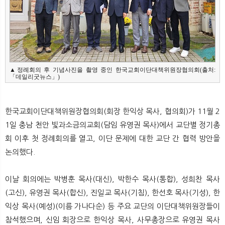
뉴
색
▲정례회의 후 기념사진을 촬영 중인 한국교회이단대책위원장협의회(출처:
「데일리굿뉴스」)
한국교회이단대책위원장협의회(회장 한익상 목사, 협의회)가 11월 2
1일 충남 천안 빛과소금의교회(담임 유영권 목사)에서 교단별 정기총
회 이후 첫 정례회의를 열고, 이단 문제에 대한 교단 간 협력 방안을
논의했다.
이날 회의에는 박병훈 목사(대신), 박한수 목사(통합), 성희찬 목사
(고신), 유영권 목사(합신), 진일교 목사(기침), 한선호 목사(기성), 한
익상 목사(예성)(이름 가나다순)​ 등 주요 교단의 이단대책위원장들이
참석했으며, 신임 회장으로 한익상 목사, 사무총장으로 유영권 목사