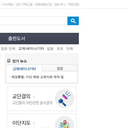
기사제보
정기구독신청
유료회원신청
장바구니
주문조회
 많은 단체
교계/세미나/기타
칼럼
포토
만화
인기 뉴스
종합
교계/세미나/기타
예장통합, 이단 예방 교육자료 제작 및