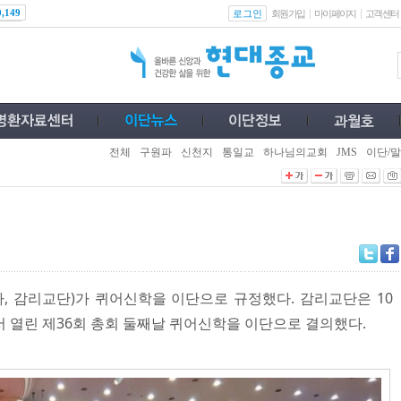
로그인
0,149
회원가입
마이페이지
고객센터
전체
구원파
신천지
통일교
하나님의교회
JMS
이단/말
 감리교단)가 퀴어신학을 이단으로 규정했다. 감리교단은 10
에서 열린 제36회 총회 둘째날 퀴어신학을 이단으로 결의했다.