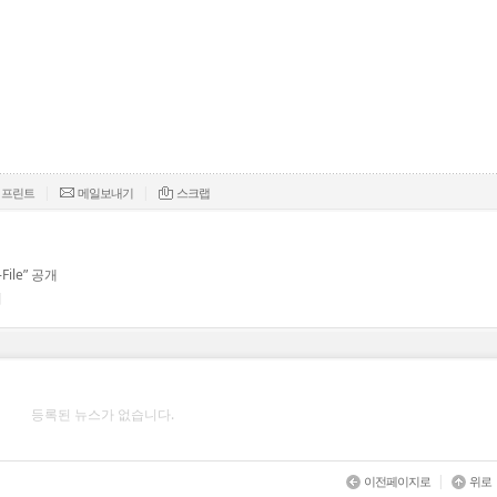
|
|
프린트
메일보내기
스크랩
le” 공개
의
등록된 뉴스가 없습니다.
|
이전페이지로
위로