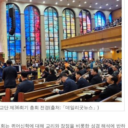
단 제36회기 총회 전경(출처:「데일리굿뉴스」)
회는 퀴어신학에 대해 교리와 장정을 비롯한 성경 해석에 반하