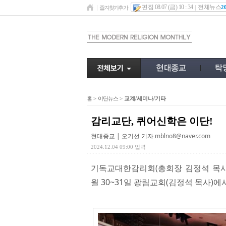
편집 08.07 (금) 10 : 34
전체뉴스
2
즐겨찾기추가
홈
>
이단뉴스
>
교계/세미나/기타
감리교단, 퀴어신학은 이단!
현대종교 | 오기선 기자
mblno8@naver.com
2024.12.04 09:00 입력
기독교대한감리회(총회장 김정석 목사,
월 30~31일 광림교회(김정석 목사)