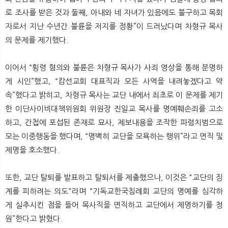
뉴
색
로 조사를 받은 것과 둘째, 아내와 네 자녀가 있음에도 불구하고 목회
자로서 지난 수년간 불륜을 저지를 정황”이 드러났다며 차형규 목사
의 문제를 제기했다.
이어서 “횡령 혐의와 불륜은 차형규 목사가 사죄 영상을 통해 분명하
게 시인”했고, “캄선교회 대표직과 모든 사역을 내려놓겠다고 약
속”했다고 밝히고, 차형규 목사는 교단 내에서 최초로 이 문제를 제기
한 이단사이비대책위원회 위원장 진일교 목사를 명예훼손죄를 고소
하고, 간첩에 포섭된 존재로 묘사, 제보내용을 조작한 파렴치범으로
모는 이중행동을 했다며, “명백히 교단을 모욕하는 행위”라고 면직 및
제명을 호소했다.
또한, 교단 탈퇴를 발표하고 탈퇴서를 제출했으나, 이것은 "교단의 징
계를 피하려는 의도"라며 “기독교한국침례회 교단의 명예를 심각하
게 실추시킨 점을 들어 목사직을 면직하고 교단에서 제명하기를 청
원”한다고 밝혔다.​