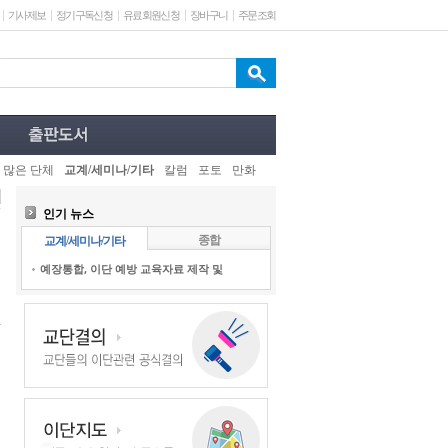
기사제보
정기구독신청
유료회원신청
장바구니
주문조회
 많은 단체
교계/세미나/기타
칼럼
포토
만화
인기 뉴스
종합
교계/세미나/기타
예장통합, 이단 예방 교육자료 제작 및