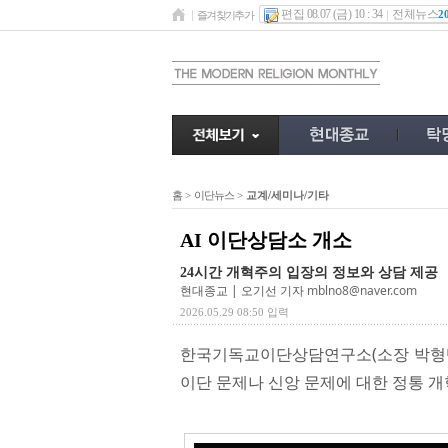
편집 08.07 (금) 10 : 34
전체뉴스
2
즐겨찾기추가
홈
>
이단뉴스
>
교계/세미나/기타
AI 이단상담소 개소
24시간 개혁주의 입장의 정보와 상담 제공
현대종교 | 오기선 기자
mblno8@naver.com
2026.05.29 08:50 입력
한국기독교이단상담연구소(소장 박형택 
이단 문제나 신앙 문제에 대한 정통 개