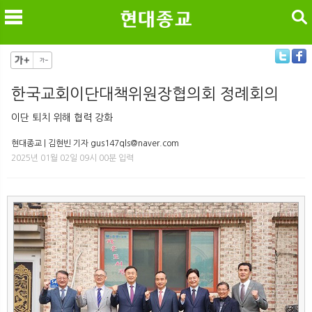
검색
한국교회이단대책위원장협의회 정례회의
메
검
이단 퇴치 위해 협력 강화
현대종교 | 김현빈 기자 gus147qls@naver.com
2025년 01월 02일 09시 00분 입력