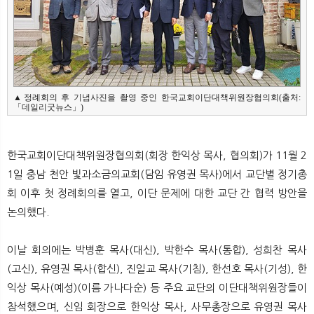
뉴
색
▲정례회의 후 기념사진을 촬영 중인 한국교회이단대책위원장협의회(출처:
「데일리굿뉴스」)
한국교회이단대책위원장협의회(회장 한익상 목사, 협의회)가 11월 2
1일 충남 천안 빛과소금의교회(담임 유영권 목사)에서 교단별 정기총
회 이후 첫 정례회의를 열고, 이단 문제에 대한 교단 간 협력 방안을
논의했다.
이날 회의에는 박병훈 목사(대신), 박한수 목사(통합), 성희찬 목사
(고신), 유영권 목사(합신), 진일교 목사(기침), 한선호 목사(기성), 한
익상 목사(예성)(이름 가나다순)​ 등 주요 교단의 이단대책위원장들이
참석했으며, 신임 회장으로 한익상 목사, 사무총장으로 유영권 목사