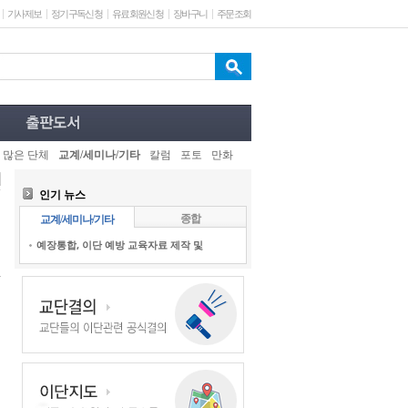
기사제보
정기구독신청
유료회원신청
장바구니
주문조회
 많은 단체
교계/세미나/기타
칼럼
포토
만화
인기 뉴스
종합
교계/세미나/기타
예장통합, 이단 예방 교육자료 제작 및