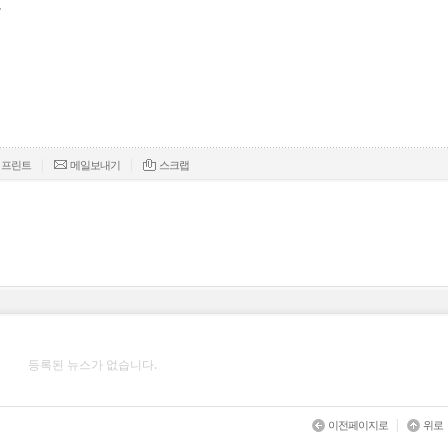
표
|
|
프린트
메일보내기
스크랩
등록된 뉴스가 없습니다.
|
이전페이지로
위로