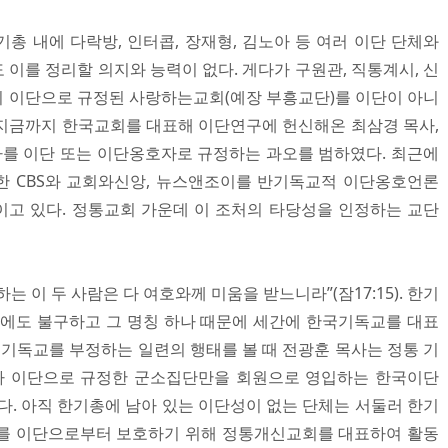
기총 내에 다락방, 인터콥, 장재형, 김노아 등 여러 이단 단체와
이를 정리할 의지와 능력이 없다. 게다가 구원관, 직통계시, 신
 이단으로 규정된 사랑하는교회(예장 부흥교단)를 이단이 아니
지금까지 한국교회를 대표해 이단연구에 헌신해온 최삼경 목사,
목사를 이단 또는 이단옹호자로 규정하는 과오를 범하였다. 최근에
한 CBS와 교회와신앙, 뉴스앤조이를 반기독교적 이단옹호언론
고 있다. 정통교회 가운데 이 조처의 타당성을 인정하는 교단
는 이 두 사람은 다 여호와께 미움을 받느니라”(잠17:15). 한기
음에도 불구하고 그 명칭 하나 때문에 세간에 한국기독교를 대표
 기독교를 부정하는 일련의 행태를 볼 때 전광훈 목사는 정통 기
가 이단으로 규정한 군소집단만을 회원으로 영입하는 한국이단
 아직 한기총에 남아 있는 이단성이 없는 단체는 서둘러 한기
회를 이단으로부터 보호하기 위해 정통개신교회를 대표하여 활동