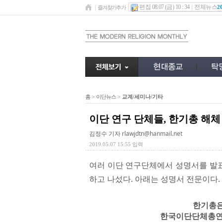
편집 08.07 (금) 10 : 34
전체뉴스
2
즐겨찾기추가
홈
>
이단뉴스
>
교계/세미나/기타
이단 연구 단체들, 한기총 해체
김정수 기자
rlawjdtn@hanmail.net
2019.05.07 15:55 입력
여러 이단 연구단체에서 성명서를 발
하고 나섰다. 아래는 성명서 전문이다.
한기총은
한국이단단체총연