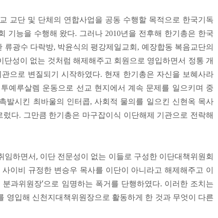
개신교 교단 및 단체의 연합사업을 공동 수행할 목적으로 한국기독
 기능을 수행해 왔다. 그러나 2010년을 전후해 한기총은 한국
 류광수 다락방, 박윤식의 평강제일교회, 예장합동 복음교단의
이단성이 없는 것처럼 해제해주고 회원으로 영입하면서 정통 개
관으로 변질되기 시작하였다. 현재 한기총은 자신을 보혜사라
백투예루살렘 운동으로 선교 현지에서 계속 문제를 일으키며 중
촉발시킨 최바울의 인터콥, 사회적 물의를 일으킨 신현옥 목사
르렀다. 그만큼 한기총은 마구잡이식 이단해제 기관으로 전락해
에 취임하면서, 이단 전문성이 없는 이들로 구성한 이단대책위원회
ㆍ사이비 규정한 변승우 목사를 이단이 아니라고 해제해주고 이
 분과위원장’으로 임명하는 폭거를 단행하였다. 이러한 조치는
를 영입해 신천지대책위원장으로 활동하게 한 것과 무엇이 다른