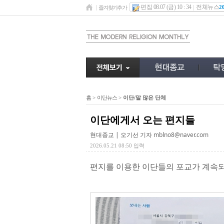
편집 08.07 (금) 10 : 34
전체뉴스
2
즐겨찾기추가
홈
>
이단뉴스
>
이단/말 많은 단체
이단에게서 오는 편지들
현대종교 | 오기선 기자
mblno8@naver.com
2026.05.21 08:50 입력
편지를 이용한 이단들의 포교가 계속되