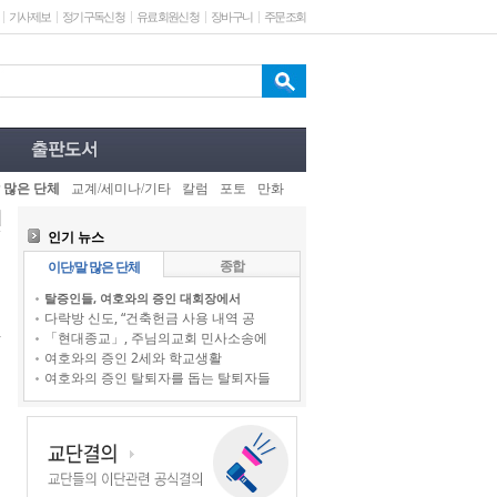
기사제보
정기구독신청
유료회원신청
장바구니
주문조회
 많은 단체
교계/세미나/기타
칼럼
포토
만화
인기 뉴스
종합
이단/말 많은 단체
탈증인들, 여호와의 증인 대회장에서
다락방 신도, “건축헌금 사용 내역 공
「현대종교」, 주님의교회 민사소송에
여호와의 증인 2세와 학교생활
여호와의 증인 탈퇴자를 돕는 탈퇴자들