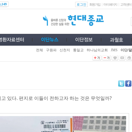
로그인
0,149
회원가입
마이페이지
고객센터
전체
구원파
신천지
통일교
하나님의교회
JMS
이단/말
고 있다. 편지로 이들이 전하고자 하는 것은 무엇일까?