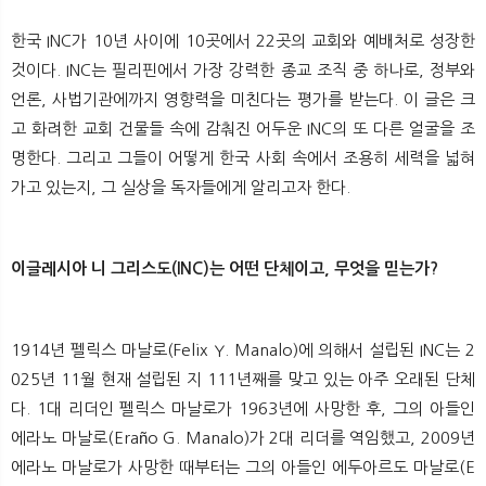
뉴
색
한국 INC가 10년 사이에 10곳에서 22곳의 교회와 예배처로 성장한
것이다. INC는 필리핀에서 가장 강력한 종교 조직 중 하나로, 정부와
언론, 사법기관에까지 영향력을 미친다는 평가를 받는다. 이 글은 크
고 화려한 교회 건물들 속에 감춰진 어두운 INC의 또 다른 얼굴을 조
명한다. 그리고 그들이 어떻게 한국 사회 속에서 조용히 세력을 넓혀
가고 있는지, 그 실상을 독자들에게 알리고자 한다.
이글레시아 니 그리스도(INC)는 어떤 단체이고, 무엇을 믿는가?
1914년 펠릭스 마날로(Felix Y. Manalo)에 의해서 설립된 INC는 2
025년 11월 현재 설립된 지 111년째를 맞고 있는 아주 오래된 단체
다. 1대 리더인 펠릭스 마날로가 1963년에 사망한 후, 그의 아들인
에라노 마날로(Eraño G. Manalo)가 2대 리더를 역임했고, 2009년
에라노 마날로가 사망한 때부터는 그의 아들인 에두아르도 마날로(E