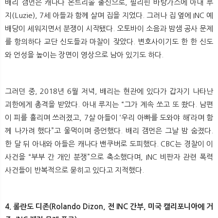
배리 갬먼은 캐나다 몬트리올 출신으로, 필리핀 바탕가스에 아내 루
지(Luzie), 7세 아들과 함께 살며 집을 지었다. 그러나 집 옆에 INC 예
배당이 세워지면서 분쟁이 시작됐다. 오토바이 소음과 밤샘 공사 문제
를 항의하다 교단 신도들과 마찰이 잦았다. 변호사이기도 한 한 신도
와 언성을 높이는 장면이 영상으로 남아 있기도 하다.
그러던 중, 2018년 6월 저녁, 배리는 현관에 있다가 갑자기 나타난
괴한에게 총격을 받았다. 아내 루지는 “그가 계속 쏘고 또 쐈다. 남편
이 피를 흘리며 쓰러졌고, 7살 아들이 ‘우리 아빠를 도와야 해’라며 함
께 나가려 했다”고 울먹이며 증언했다. 배리 갬먼은 그날 밤 숨졌다.
한 달 뒤 아내와 아들은 캐나다 밴쿠버로 도피했다. CBC는 경찰이 이
사건을 “부부 간 개인 분쟁”으로 축소했다며, INC 비판자 관련 폭력
사건들이 반복적으로 묻히고 있다고 지적했다.
4. 롤란도 디존(Rolando Dizon, 전 INC 간부, 미국 캘리포니아에 거