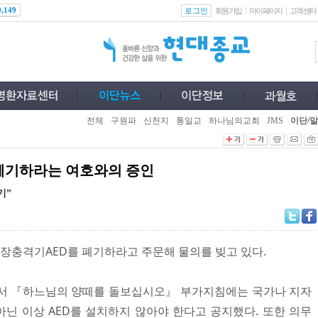
로그인
0,149
회원가입
마이페이지
고객센터
전체
구원파
신천지
통일교
하나님의교회
JMS
이단/말
폐기하라는 여호와의 증인
기”
충격기AED를 폐기하라고 주문해 물의를 빚고 있다.
침서 『하느님의 양떼를 돌보십시오』 부가지침에는 국가나 지자
닌 이상 AED를 설치하지 않아야 한다고 공지했다. 또한 의무