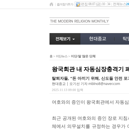
편집 08.07 (금) 10 : 34
전체뉴스
2
즐겨찾기추가
홈
>
이단뉴스
>
이단/말 많은 단체
왕국회관 내 자동심장충격기 
탈퇴자들, “돈 아끼기 위해, 신도들 안전 포
현대종교 | 오기선 기자
mblno8@naver.com
2025.11.13 09:00 입력
여호와의 증인이 왕국회관에서 자동심장
최근 공개된 여호와의 증인 장로 지
체에서 의무설치를 규정하는 경우가 아