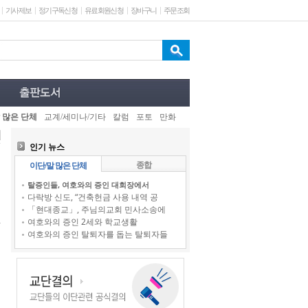
기사제보
정기구독신청
유료회원신청
장바구니
주문조회
 많은 단체
교계/세미나/기타
칼럼
포토
만화
인기 뉴스
종합
이단/말 많은 단체
탈증인들, 여호와의 증인 대회장에서
다락방 신도, “건축헌금 사용 내역 공
「현대종교」, 주님의교회 민사소송에
여호와의 증인 2세와 학교생활
여호와의 증인 탈퇴자를 돕는 탈퇴자들