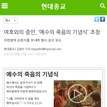
검색
여호와의 증인, ‘예수의 죽음의 기념식’ 초청
메
검
우편함에 손편지를 보내며 행사 참석 유도
현대종교 | 김정수 기자 rlawjdtn@hanmail.net
2021년 03월 23일 10시 12분 입력