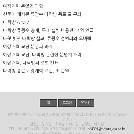
예장개혁 분열과 연합
신문에 게재된 류광수 다락방 폭로 글 무죄
다락방 A to Z
다락방 류광수 총재, 무대 설치 비용만 14억 언급
다윗 빗댄 다락방 설교, 류광수 성범죄와 오버랩
예장개혁 교단 분열과 과제
예장개혁 교단, 다락방 관련성 분명히 해야
예장개혁, 다락방과 결별 발표
다락방 품은 예장개혁 교단, 또 분열
홈
로그인
PC버전
경기도 남양주시 순화궁로 249 별내파라곤 M1215
| 사업자등록번호 : 216-02-
64845
편집인, 청소년보호책임자:탁지일 | 발행인 : 탁지원
830-4455
830-4458
hd4391@hdjongkyo.co.kr
TEL : 031)
| FAX : 031)
| 이메일 :
Copyrightⓒ 2016 hdjongkyo. All right reserved