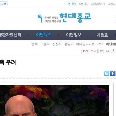
로그인
0,149
회원가입
마이페이지
고객센터
전체
구원파
신천지
통일교
하나님의교회
JMS
이단/말
축 우려