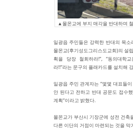
▲몰몬교에 부지 매각을 반대하며 
일광읍 주민들은 강력한 반대의 목소리
몰몬교(후기성도그리스도교회)의 설립
획을 당장 철회하라!”, “동의대
라!!”라는 문구의 플래카드를 설치해 
일광읍 주민 관계자는 “몇몇 대표들이
안 된다고 전하고 반대 공문도 접수했
계획”이라고 밝혔다.
몰몬교가 부산시 기장군에 성전 건축을
다른 이단의 거점이 마련되는 것을 막