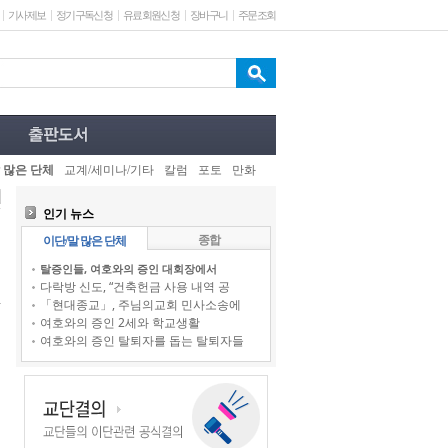
기사제보
정기구독신청
유료회원신청
장바구니
주문조회
 많은 단체
교계/세미나/기타
칼럼
포토
만화
인기 뉴스
종합
이단/말 많은 단체
탈증인들, 여호와의 증인 대회장에서
다락방 신도, “건축헌금 사용 내역 공
「현대종교」, 주님의교회 민사소송에
여호와의 증인 2세와 학교생활
여호와의 증인 탈퇴자를 돕는 탈퇴자들