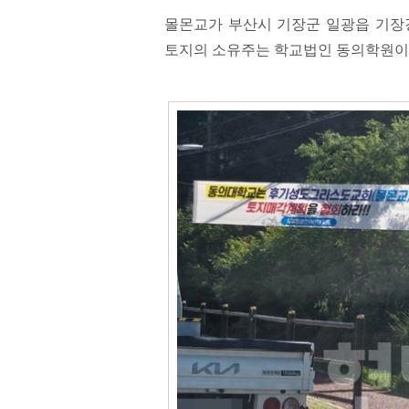
몰몬교가 부산시 기장군 일광읍 기장
토지의 소유주는 학교법인 동의학원이다