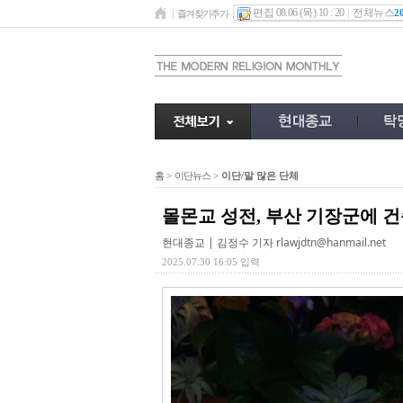
편집 08.06 (목) 10 : 20
전체뉴스
2
즐겨찾기추가
홈
>
이단뉴스
>
이단/말 많은 단체
몰몬교 성전, 부산 기장군에 건
현대종교 | 김정수 기자
rlawjdtn@hanmail.net
2025.07.30 16:05 입력