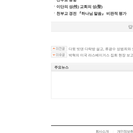
이단의 성(性) 교회의 성(聖)
천부교 경전 『하나님 말씀』 비판적 평가
다윗 빗댄 다락방 설교, 류광수 성범죄와
박혁의 미국 라스베이거스 집회 현장 보
주요뉴스
회사소개
개인정보
|