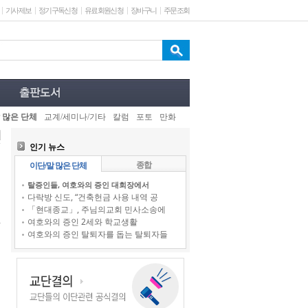
기사제보
정기구독신청
유료회원신청
장바구니
주문조회
 많은 단체
교계/세미나/기타
칼럼
포토
만화
인기 뉴스
종합
이단/말 많은 단체
탈증인들, 여호와의 증인 대회장에서
다락방 신도, “건축헌금 사용 내역 공
「현대종교」, 주님의교회 민사소송에
여호와의 증인 2세와 학교생활
여호와의 증인 탈퇴자를 돕는 탈퇴자들