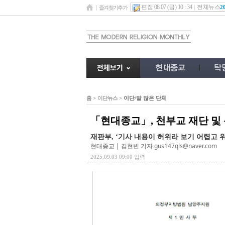
편집 08.07 (금) 10 : 34
전체뉴스
2
즐겨찾기추가
홈
>
이단뉴스
>
이단/말 많은 단체
「현대종교」, 천부교 재단 및 
재판부, ‘기사 내용이 허위라 보기 어렵고 
현대종교 | 김현빈 기자
gus147qls@naver.com
2025.09.03 09:00 입력