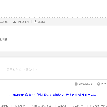
|
|
프린트
메일보내기
스크랩
 오버랩
고
등록된 뉴스가 없습니다.
|
이전페이지로
위로
- Copyrights ⓒ 월간 「현대종교」 허락없이 무단 전재 및 재배포 금지 -
취급방침
회원약관
제휴 및 광고문의
저작권
기사제보
인터넷신문윤
|
|
|
|
|