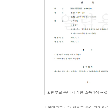
▲천부교 측이 제기한 소송 1심 판
「현대종교」가 천부교 측이 제기한 