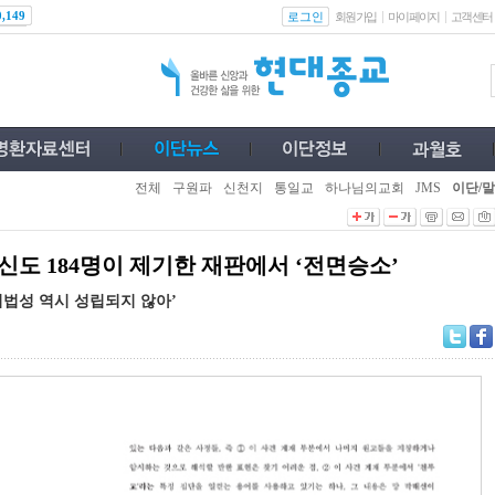
로그인
0,149
회원가입
마이페이지
고객센터
전체
구원파
신천지
통일교
하나님의교회
JMS
이단/말
신도 184명이 제기한 재판에서 ‘전면승소’
위법성 역시 성립되지 않아’