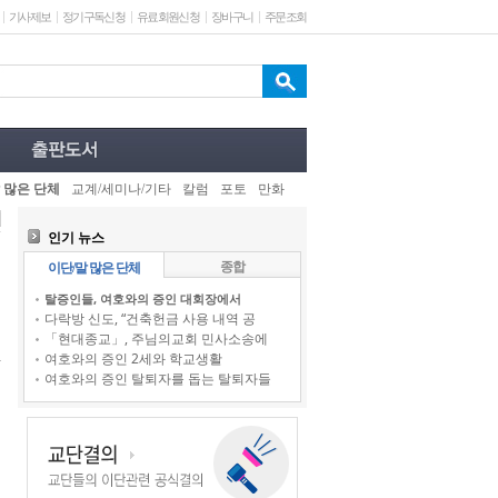
기사제보
정기구독신청
유료회원신청
장바구니
주문조회
 많은 단체
교계/세미나/기타
칼럼
포토
만화
인기 뉴스
종합
이단/말 많은 단체
탈증인들, 여호와의 증인 대회장에서
다락방 신도, “건축헌금 사용 내역 공
「현대종교」, 주님의교회 민사소송에
여호와의 증인 2세와 학교생활
여호와의 증인 탈퇴자를 돕는 탈퇴자들