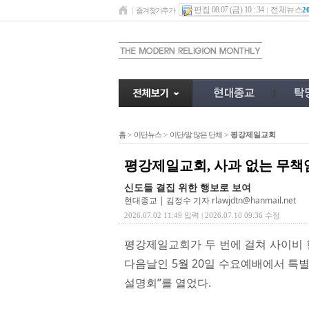
편집 08.07 (금) 10 : 34
전체뉴스
2
즐겨찾기추가
홈
>
이단뉴스
>
이단/말 많은 단체
>
평강제일교회
평강제일교회, 사과 없는 무책
신도들 결집 위한 행보로 보여
현대종교 | 김정수 기자
rlawjdtn@hanmail.net
2026.07.02 11:49 입력 | 2026.07.10 09:36 수정
평강제일교회가 두 번에 걸쳐 사이비 헌
다음날인 5월 20일 수요예배에서 특별광
설명회”를 열었다.