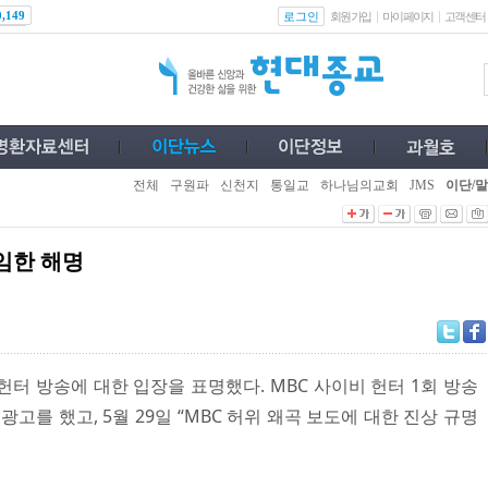
로그인
0,149
회원가입
마이페이지
고객센터
전체
구원파
신천지
통일교
하나님의교회
JMS
이단/말
임한 해명
터 방송에 대한 입장을 표명했다. MBC 사이비 헌터 1회 방송
고를 했고, 5월 29일 “MBC 허위 왜곡 보도에 대한 진상 규명