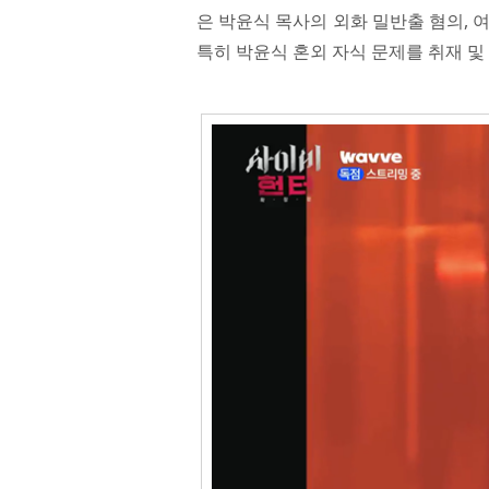
은 박윤식 목사의 외화 밀반출 혐의, 여
특히 박윤식 혼외 자식 문제를 취재 및