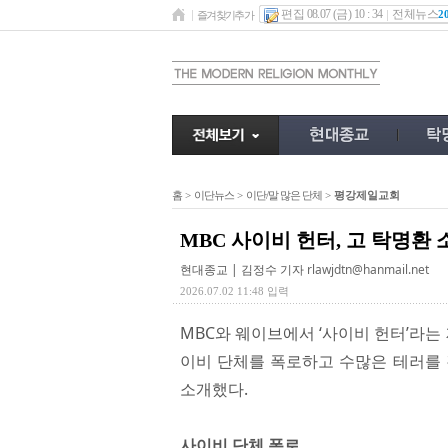
편집 08.07 (금) 10 : 34
전체뉴스
2
즐겨찾기추가
홈
>
이단뉴스
>
이단/말 많은 단체
>
평강제일교회
MBC 사이비 헌터, 고 탁명환
현대종교 | 김정수 기자
rlawjdtn@hanmail.net
2026.07.02 11:48 입력
MBC와 웨이브에서 ‘사이비 헌터’라는
이비 단체를 폭로하고 수많은 테러를 
소개했다.
사이비 단체 폭로