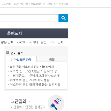
기사제보
정기구독신청
유료회원신청
장바구니
주문조회
 많은 단체
교계/세미나/기타
칼럼
포토
만화
인기 뉴스
종합
이단/말 많은 단체
탈증인들, 여호와의 증인 대회장에서
다락방 신도, “건축헌금 사용 내역 공
「현대종교」, 주님의교회 민사소송에
여호와의 증인 2세와 학교생활
여호와의 증인 탈퇴자를 돕는 탈퇴자들