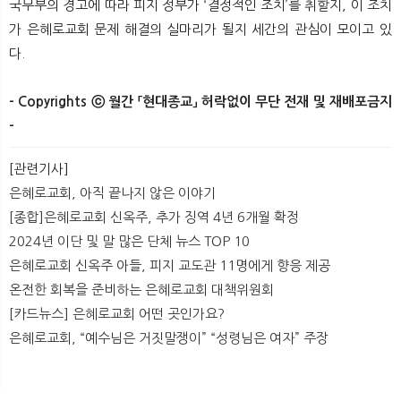
국무부의 경고에 따라 피지 정부가 ‘결정적인 조치’를 취할지, 이 조치
가 은혜로교회 문제 해결의 실마리가 될지 세간의 관심이 모이고 있
다.
- Copyrights ⓒ 월간 「현대종교」 허락없이 무단 전재 및 재배포금지
-
[관련기사]
은혜로교회, 아직 끝나지 않은 이야기
[종합]은혜로교회 신옥주, 추가 징역 4년 6개월 확정
2024년 이단 및 말 많은 단체 뉴스 TOP 10
은혜로교회 신옥주 아들, 피지 교도관 11명에게 향응 제공
온전한 회복을 준비하는 은혜로교회 대책위원회
[카드뉴스] 은혜로교회 어떤 곳인가요?
은혜로교회, “예수님은 거짓말쟁이” “성령님은 여자” 주장