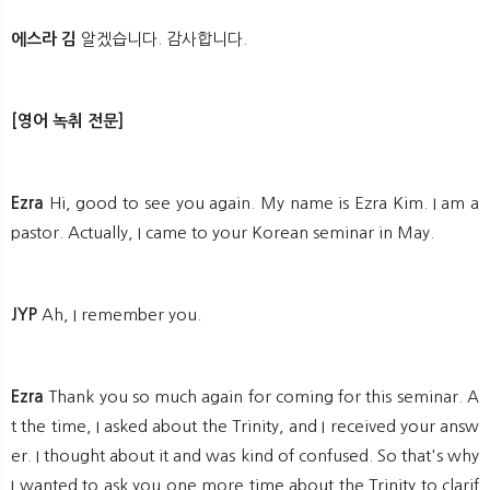
에스라 김
알겠습니다. 감사합니다.
[영어 녹취 전문]
Ezra
Hi, good to see you again. My name is Ezra Kim. I am a
pastor. Actually, I came to your Korean seminar in May.
JYP
Ah, I remember you.
Ezra
Thank you so much again for coming for this seminar. A
t the time, I asked about the Trinity, and I received your answ
er. I thought about it and was kind of confused. So that's why
I wanted to ask you one more time about the Trinity to clarif