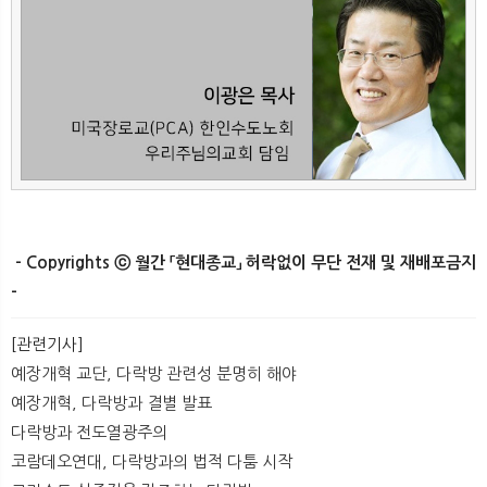
- Copyrights ⓒ 월간 「현대종교」 허락없이 무단 전재 및 재배포금지
-
[관련기사]
예장개혁 교단, 다락방 관련성 분명히 해야
예장개혁, 다락방과 결별 발표
다락방과 전도열광주의
코람데오연대, 다락방과의 법적 다툼 시작