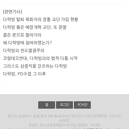
[관련기사]
다락방 탈퇴 목회자의 정통 교단 가입 현황
다락방 품은 예장개혁 교단, 또 분열
좁은 문으로 들어가라
왜 다락방에 참여하였는가?
다락방과 전도열광주의
코람데오연대, 다락방과의 법적 다툼 시작
그리스도 삼중직을 강조하는 다락방
다락방, PD수첩 그 이후
홈
로그인
PC버전
경기도 남양주시 순화궁로 249 별내파라곤 M1215
| 사업자등록번호 : 216-02-
64845
편집인, 청소년보호책임자:탁지일 | 발행인 : 탁지원