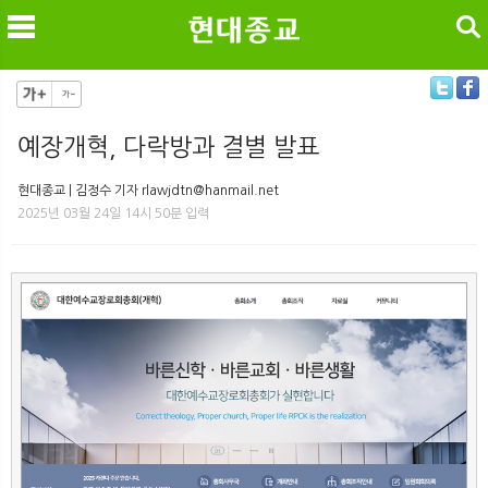
검색
예장개혁, 다락방과 결별 발표
메
검
현대종교 | 김정수 기자 rlawjdtn@hanmail.net
2025년 03월 24일 14시 50분 입력