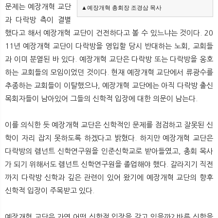
문제는 예장개혁 교단
▲예장개혁 총회장 조경삼 목사
과 다락방 측이 결별
했다고 해서 예장개혁 교단이 건전하다고 볼 수 있느냐는 것이다. 20
11년 예장개혁 교단이 다락방을 영입할 당시 반대하는 노회, 교회들
과 이미 분열된 바 있다. 예장개혁 교단은 다락방 또는 다락방을 옹호
하는 교회들의 모임이었던 것이다. 현재 예장개혁 교단에서 류광수를
추종하는 교회들이 이탈했으나, 예장개혁 교단에는 아직 다락방 출신
목회자들이 남아있어 그들의 신학적 입장에 대한 의문이 남는다.
이를 의식한 듯 예장개혁 교단은 신학적인 문제를 점검하고 잘못된 신
학이 자리 잡지 못하도록 하겠다고 밝혔다. 하지만 예장개혁 교단은
다락방의 렘넌트 신학연구원을 인준신학교로 받아들였고, 총회 목사
가 되기 위해서도 렘넌트 신학연구원을 졸업해야 했다. 갈라지기 직전
까지 다락방 신학과 깊은 관련이 있어 왔기에 예장개혁 교단의 향후
신학적 입장이 주목받고 있다.
예장개혁 교단은 과연 어떤 신학적 입장을 갖고 있을까? 바른 신학을