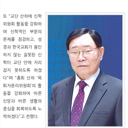
또 “교단 산하에 신학
위원회 활동을 강화하
여 신학적인 부분의
문제를 점검하고, 성
경과 한국교회가 용인
하지 않는 잘못된 신
학이 교단 안에 자리
잡지 못하도록 하겠
다”며 “총회 산하 ‘목
회자윤리위원회’의 활
동을 강화하여 바른
신앙과 바른 생활의
중심을 회복하도록 노
력하겠다”고 전했다.